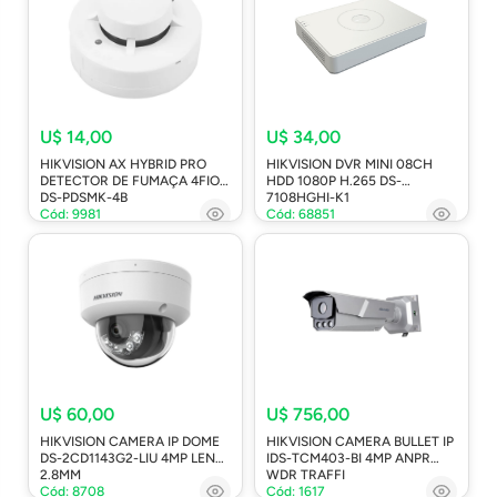
U$ 14,00
U$ 34,00
HIKVISION AX HYBRID PRO
HIKVISION DVR MINI 08CH
DETECTOR DE FUMAÇA 4FIOS
HDD 1080P H.265 DS-
DS-PDSMK-4B
7108HGHI-K1
Cód: 9981
Cód: 68851
U$ 60,00
U$ 756,00
HIKVISION CAMERA IP DOME
HIKVISION CAMERA BULLET IP
DS-2CD1143G2-LIU 4MP LENTE
IDS-TCM403-BI 4MP ANPR
2.8MM
WDR TRAFFI
Cód: 8708
Cód: 1617