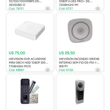
10/100/1000MBPS DS-
1080P H.265 PRO+ DS-
3E0508D-O
7208HGHI-M1
Cód: 78131
Cód: 6727
U$ 75,00
U$ 29,50
HIKVISION DVR ACUSENSE
HIKVISION INCENDIO-SIRENE
MINI 08CH HDD 1080P IDS-
INTERNO SEM FIO DS-PS1-I-
7108HQHI-M1/S
WB PY
Cód: 68861
Cód: 6728