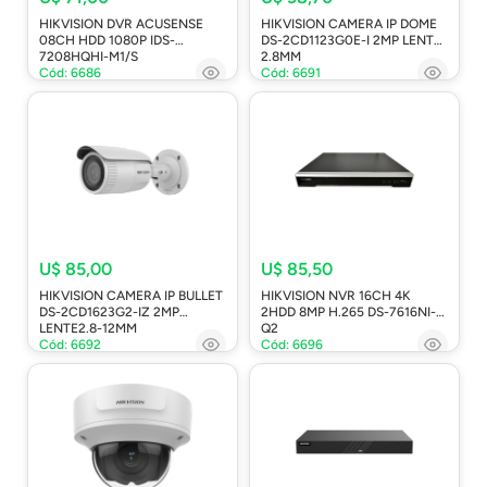
HIKVISION DVR ACUSENSE
HIKVISION CAMERA IP DOME
08CH HDD 1080P IDS-
DS-2CD1123G0E-I 2MP LENTE
7208HQHI-M1/S
2.8MM
Cód: 6686
Cód: 6691
U$ 85,00
U$ 85,50
HIKVISION CAMERA IP BULLET
HIKVISION NVR 16CH 4K
DS-2CD1623G2-IZ 2MP
2HDD 8MP H.265 DS-7616NI-
LENTE2.8-12MM
Q2
Cód: 6692
Cód: 6696