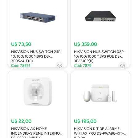
U$ 73,50
U$ 359,00
HIKVISION HUB SWITCH 24P
HIKVISION HUB SWITCH 08P
10/100/1000MBPS DS-
10/100/1000MBPS POE DS-
3E0524-E(B)
3E2510P(B)
Cód: 78521
Cód: 7879
U$ 22,00
U$ 195,00
HIKVISION AX HOME
HIKVISION KIT DE ALARME
INCENDIO-SIRENE INTERNO
WIFI AX PRO DS-PWA96-KIT-
DS-PS201-WB PY
WB PY