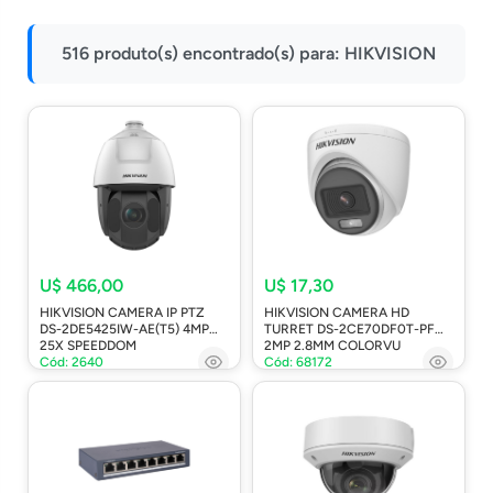
Impressoras
516 produto(s) encontrado(s) para:
HIKVISION
Onu Epon
Onu-Gpon-Gpon
Ont-Xpon
Huawei
Switch
Ubiquiti
Vga
U$ 466,00
U$ 17,30
HIKVISION CAMERA IP PTZ
HIKVISION CAMERA HD
Voip
DS-2DE5425IW-AE(T5) 4MP
TURRET DS-2CE70DF0T-PF
25X SPEEDDOM
2MP 2.8MM COLORVU
Ferramentas-Tools
Cód: 2640
Cód: 68172