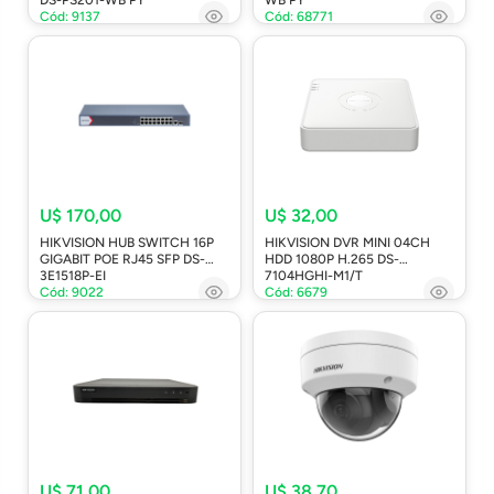
Cód: 9137
Cód: 68771
U$ 170,00
U$ 32,00
HIKVISION HUB SWITCH 16P
HIKVISION DVR MINI 04CH
GIGABIT POE RJ45 SFP DS-
HDD 1080P H.265 DS-
3E1518P-EI
7104HGHI-M1/T
Cód: 9022
Cód: 6679
U$ 71,00
U$ 38,70