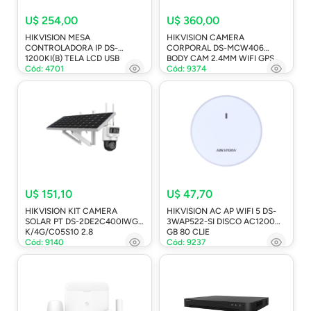
U$ 254,00
U$ 360,00
HIKVISION MESA
HIKVISION CAMERA
CONTROLADORA IP DS-
CORPORAL DS-MCW406
1200KI(B) TELA LCD USB
BODY CAM 2.4MM WIFI GPS
Cód: 4701
Cód: 9374
U$ 151,10
U$ 47,70
HIKVISION KIT CAMERA
HIKVISION AC AP WIFI 5 DS-
SOLAR PT DS-2DE2C400IWG-
3WAP522-SI DISCO AC1200
K/4G/C05S10 2.8
GB 80 CLIE
Cód: 9140
Cód: 9237