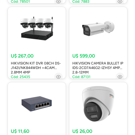
Cód: 78501
Cód: 7883
U$ 267,00
U$ 599,00
HIKVISION KIT DVR 08CH DS-
HIKVISION CAMERA BULLET IP
J142I/NK844WDH +4CAM
IDS-2CD7A46G2-IZHSY 4MP
2.8MM 4MP
2.8-12MM
Cód: 25435
Cód: 87131
U$ 11,60
U$ 26,00