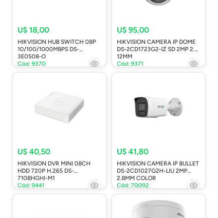
U$ 18,00
U$ 95,00
HIKVISION HUB SWITCH 08P
HIKVISION CAMERA IP DOME
10/100/1000MBPS DS-
DS-2CD1723G2-IZ SD 2MP 2.8-
3E0508-O
12MM
Cód: 9370
Cód: 9371
U$ 40,50
U$ 41,80
HIKVISION DVR MINI 08CH
HIKVISION CAMERA IP BULLET
HDD 720P H.265 DS-
DS-2CD1027G2H-LIU 2MP
7108HGHI-M1
2.8MM COLOR
Cód: 9441
Cód: 70092