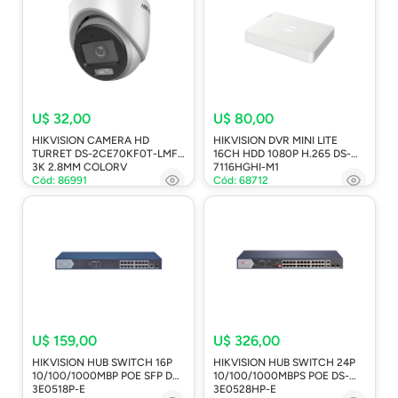
U$ 32,00
U$ 80,00
HIKVISION CAMERA HD
HIKVISION DVR MINI LITE
TURRET DS-2CE70KF0T-LMFS
16CH HDD 1080P H.265 DS-
3K 2.8MM COLORV
7116HGHI-M1
Cód: 86991
Cód: 68712
U$ 159,00
U$ 326,00
HIKVISION HUB SWITCH 16P
HIKVISION HUB SWITCH 24P
10/100/1000MBP POE SFP DS-
10/100/1000MBPS POE DS-
3E0518P-E
3E0528HP-E