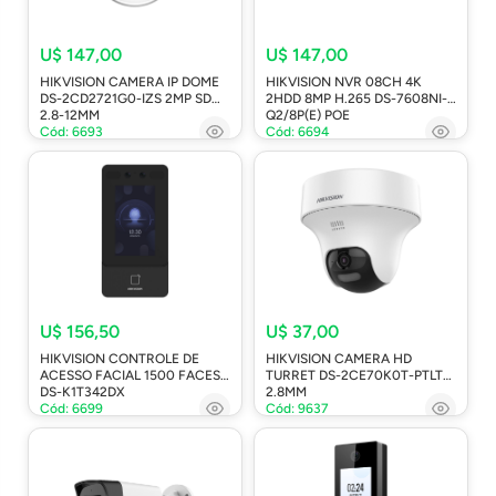
U$ 147,00
U$ 147,00
HIKVISION CAMERA IP DOME
HIKVISION NVR 08CH 4K
DS-2CD2721G0-IZS 2MP SD
2HDD 8MP H.265 DS-7608NI-
2.8-12MM
Q2/8P(E) POE
Cód: 6693
Cód: 6694
U$ 156,50
U$ 37,00
HIKVISION CONTROLE DE
HIKVISION CAMERA HD
ACESSO FACIAL 1500 FACES
TURRET DS-2CE70K0T-PTLTS
DS-K1T342DX
2.8MM
Cód: 6699
Cód: 9637