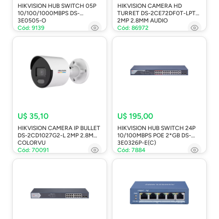
HIKVISION HUB SWITCH 05P
HIKVISION CAMERA HD
10/100/1000MBPS DS-
TURRET DS-2CE72DF0T-LPTS
3E0505-O
2MP 2.8MM AUDIO
Cód: 9139
Cód: 86972
U$ 35,10
U$ 195,00
HIKVISION CAMERA IP BULLET
HIKVISION HUB SWITCH 24P
DS-2CD1027G2-L 2MP 2.8MM
10/100MBPS POE 2*GB DS-
COLORVU
3E0326P-E(C)
Cód: 70091
Cód: 7884