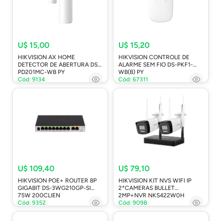
U$ 15,00
U$ 15,20
HIKVISION AX HOME
HIKVISION CONTROLE DE
DETECTOR DE ABERTURA DS-
ALARME SEM FIO DS-PKF1-
PD201MC-WB PY
WB(B) PY
Cód: 9134
Cód: 67311
U$ 109,40
U$ 79,10
HIKVISION POE+ ROUTER 8P
HIKVISION KIT NVS WIFI IP
GIGABIT DS-3WG210GP-SI
2*CAMERAS BULLET
75W 200CLIEN
2MP+NVR NKS422W0H
Cód: 9352
Cód: 9098