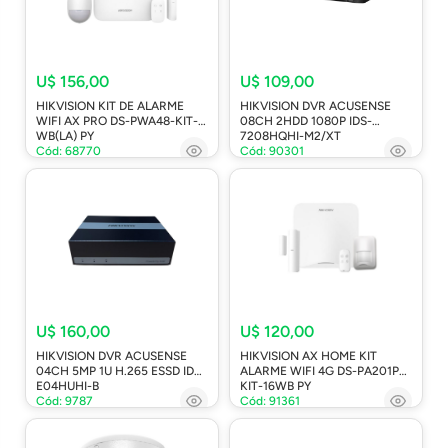
U$ 156,00
U$ 109,00
HIKVISION KIT DE ALARME
HIKVISION DVR ACUSENSE
WIFI AX PRO DS-PWA48-KIT-
08CH 2HDD 1080P IDS-
WB(LA) PY
7208HQHI-M2/XT
Cód: 68770
Cód: 90301
U$ 160,00
U$ 120,00
HIKVISION DVR ACUSENSE
HIKVISION AX HOME KIT
04CH 5MP 1U H.265 ESSD IDS-
ALARME WIFI 4G DS-PA201PS-
E04HUHI-B
KIT-16WB PY
Cód: 9787
Cód: 91361