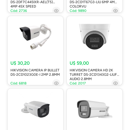
DS-2DF7C445IXR-AEL(T5)
DS-2CD1T67G3-LIU 6MP 4MM
4MP 45X SPEED
COLORVU
Cód: 2736
Cód: 9890
U$ 30,20
U$ 59,00
HIKVISION CAMERA IP BULLET
HIKVISION CAMERA HD 2K
DS-2CD1023G0E-I 2MP 2.8MM
TURRET DS-2CD1343G2-LIUF
AUDIO 2.8MM
Cód: 6818
Cód: 2017