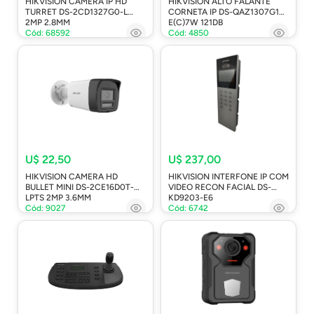
HIKVISION CAMERA IP HD
HIKVISION ALTO FALANTE
TURRET DS-2CD1327G0-L
CORNETA IP DS-QAZ1307G1T-
2MP 2.8MM
E(C)7W 121DB
Cód: 68592
Cód: 4850
U$ 22,50
U$ 237,00
HIKVISION CAMERA HD
HIKVISION INTERFONE IP COM
BULLET MINI DS-2CE16D0T-
VIDEO RECON FACIAL DS-
LPTS 2MP 3.6MM
KD9203-E6
Cód: 9027
Cód: 6742