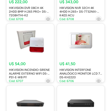
U$ 222,00
U$ 343,00
HIKVISION DVR 08CH 4K
HIKVISION NVR 32CH 4K
2HDD 8MP H.265 PRO+ DS-
4HDD H.265+ DS-7732NXI-
7208HTHI-K2
K4(D) ACU
Cód: 6709
Cód: 6708
U$ 54,00
U$ 41,50
HIKVISION INCENDIO-SIRENE
HIKVISION INTERFONE
ALARME EXTERNO WIFI DS-
ANALÓGICO MONITOR LCD 7"
PS1-E-WB PY
DS-KH2220
Cód: 6707
Cód: 6706