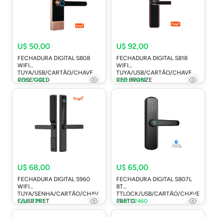
U$ 50,00
U$ 92,00
FECHADURA DIGITAL S808
FECHADURA DIGITAL S818
WIFI
WIFI
TUYA/USB/CARTÃO/CHAVE
TUYA/USB/CARTÃO/CHAVE
ROSE GOLD
Cód: 72471
RED BRONZE
Cód: 72481
U$ 68,00
U$ 65,00
FECHADURA DIGITAL S960
FECHADURA DIGITAL S807L
WIFI
BT
TUYA/SENHA/CARTÃO/CHAV
TTLOCK/USB/CARTÃO/CHAVE
E/USB PRET
Cód: 7251
PRETO
Cód: 72460