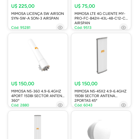
U$ 225,00
U$ 75,00
MIMOSA LICENÇA SW AIRSON
MIMOSA LTE 4G CLIENTE MY-
SYN-SW-A SON-3 AIRSPAN
PRO-FC-B42H-43L-48-C12-CB
AIRSPAN
Cód: 95281
Cód: 9513
U$ 150,00
U$ 150,00
MIMOSA N5-360 4.9-6.4GHZ
MIMOSA N5-45X2 4.9-6.4GHZ
4PORT 15DBI SECTOR ANTENA
19DBI SECTOR ANTENA
360º
2PORTAS 45º
Cód: 2880
Cód: 6043