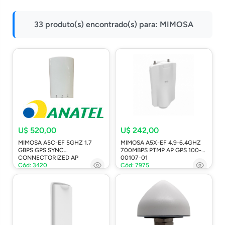
Impressoras
33 produto(s) encontrado(s) para:
MIMOSA
Onu Epon
Onu-Gpon-Gpon
Ont-Xpon
Huawei
Switch
Ubiquiti
Vga
U$ 520,00
U$ 242,00
MIMOSA A5C-EF 5GHZ 1.7
MIMOSA A5X-EF 4.9-6.4GHZ
Voip
GBPS GPS SYNC
700MBPS PTMP AP GPS 100-
CONNECTORIZED AP
00107-01
Ferramentas-Tools
Cód: 3420
Cód: 7975