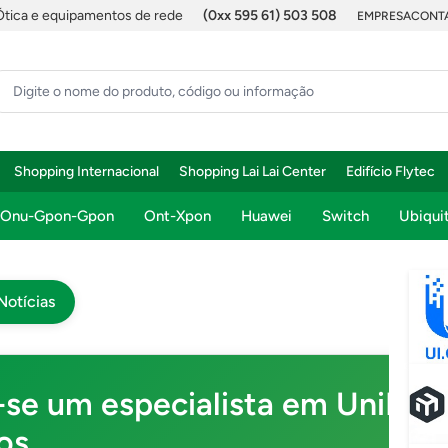
Ótica e equipamentos de rede
(0xx 595 61) 503 508
EMPRESA
CONTA
Shopping Internacional
Shopping Lai Lai Center
Edifício Flytec
Onu-Gpon-Gpon
Ont-Xpon
Huawei
Switch
Ubiquit
Notícias
-se um especialista em UniFi e
os