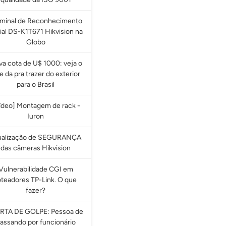
rminal de Reconhecimento
ial DS-K1T671 Hikvision na
Globo
a cota de U$ 1000: veja o
e da pra trazer do exterior
para o Brasil
ídeo] Montagem de rack -
Iuron
ualização de SEGURANÇA
das câmeras Hikvision
Vulnerabilidade CGI em
oteadores TP-Link. O que
fazer?
RTA DE GOLPE: Pessoa de
assando por funcionário