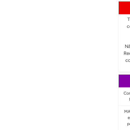
T
c
Nã
Re
co
Com
MA
e
p