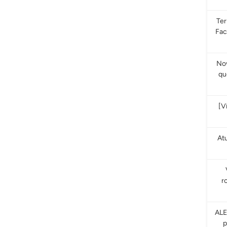
Te
Fac
Nov
qu
[V
At
r
ALE
p