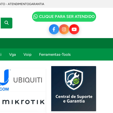
TO - ATENDIMENTO
GARANTIA
CLIQUE PARA SER ATENDIDO
i
Vga
Voip
Ferramentas-Tools
m 15