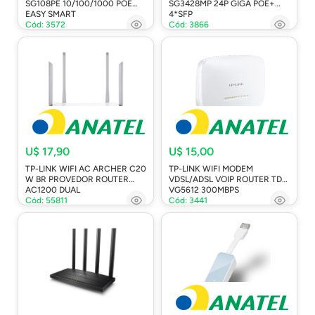
SG108PE 10/100/1000 POE
SG3428MP 24P GIGA POE+
EASY SMART
4*SFP
Cód: 3572
Cód: 3866
U$ 17,90
U$ 15,00
TP-LINK WIFI AC ARCHER C20
TP-LINK WIFI MODEM
W BR PROVEDOR ROUTER
VDSL/ADSL VOIP ROUTER TD-
AC1200 DUAL
VG5612 300MBPS
Cód: 55811
Cód: 3441