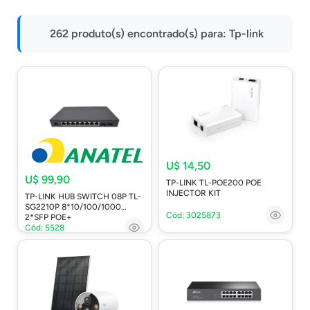
Impressoras
262 produto(s) encontrado(s) para:
Tp-link
Onu Epon
Onu-Gpon-Gpon
Ont-Xpon
Huawei
Switch
Ubiquiti
U$ 14,50
Vga
U$ 99,90
TP-LINK TL-POE200 POE
INJECTOR KIT
TP-LINK HUB SWITCH 08P TL-
Voip
SG2210P 8*10/100/1000
Cód: 3025873
2*SFP POE+
Ferramentas-Tools
Cód: 5528