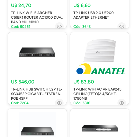
U$ 24,70
U$ 6,60
TP-LINK WIFI 5 ARCHER
TP-LINK USB 2.0 UE200
C6(BR) ROUTER AC1300 DUAL
ADAPTER ETHERNET
BAND MU-MIMO
Cód: 60251
Cód: 3643
U$ 546,00
U$ 83,80
TP-LINK HUB SWITCH 52P TL-
TP-LINK WIFI AC AP EAP245
SG3452P GIGABIT JETSTREAM
CEILING(TETO)2.4/5GHZ
POE 4SFP
1750MB
Cód: 7284
Cód: 3818