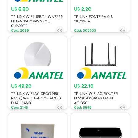
U$ 6,80
U$ 2,20
TP-LINK WIFI USB TL-WN722N
TP-LINK FONTE 9V 0.6
LITE-N 150MBPS SEM
110/220V
SUPORTE
Cód: 2099
Cód: 303535
U$ 49,90
U$ 22,10
TP-LINK WIFI AC DECO M5(1-
TP-LINK WIFI AC ROUTER
PACK) WHOLE-HOME AC1300
EC230-G1(BR) GIGABIT
DUAL BAND
AC1350
Cód: 2143
Cód: 6549