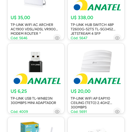
U$ 35,00
U$ 338,00
TP-LINK WIFI AC ARCHER
TP-LINK HUB SWITCH 48P
AC1900 VDSL/ADSL VR900
T2600G-52TS TL-SG3452
MODEM ROUTER *
JETSTREAM 4 SFP
Cód: 5646
Cód: 5647
U$ 6,25
U$ 20,00
TP-LINK USB TL-WN823N
TP-LINK WIFI AP EAP110
300MBPS MINI ADAPTADOR
CEILING (TETO) 2.4GHZ
300MBPS
Cód: 4009
Cód: 5691