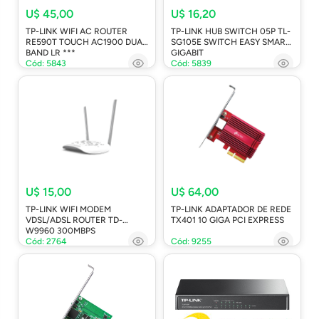
U$ 45,00
U$ 16,20
TP-LINK WIFI AC ROUTER
TP-LINK HUB SWITCH 05P TL-
RE590T TOUCH AC1900 DUAL
SG105E SWITCH EASY SMART
BAND LR ***
GIGABIT
Cód: 5843
Cód: 5839
U$ 15,00
U$ 64,00
TP-LINK WIFI MODEM
TP-LINK ADAPTADOR DE REDE
VDSL/ADSL ROUTER TD-
TX401 10 GIGA PCI EXPRESS
W9960 300MBPS
Cód: 2764
Cód: 9255