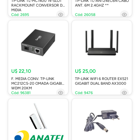
TP-LINK TL-MC1400 14-SLOT
TP-LINK TL-ANT24EC6N CABO
RACKMOUNT CONVERSOR DE
ANT. 6M 2.4GHZ **
MIDIA
Cód: 2695
Cód: 26058
U$ 22,10
U$ 25,00
F. MEDIA CONV. TP-LINK
TP-LINK WIFI 6 ROUTER EX521
MC212CS-20 OMADA GIGABIT
GIGABIT DUAL BAND AX3000
WDM 20KM
Cód: 96381
Cód: 9476