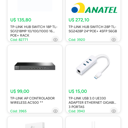
U$ 135,80
U$ 272,10
TP-LINK HUB SWITCH 18P TL-
TP-LINK HUB SWITCH 28P TL-
SG1218MP 10/100/1000 16
SG2428P 24*POE+ 4SFP 56GB
POE+ RACK
Cód: 82771
Cód: 3920
U$ 99,00
U$ 15,00
TP-LINK AP CONTROLADOR
TP-LINK USB 3.0 UE330
WIRELESS AC500 **
ADAPTER ETHERNET GIGABIT
3 PORTAS
Cód: 3965
Cód: 3943