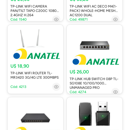
TP-LINK WIFI CAMERA
TP-LINK WIFI AC DECO M4(1-
PAN/TILT TAPO C200C 1080P
PACK) WHOLE-HOME MESH
2.4GHZ H.264
AC1200 DUAL
Cód: 1540
Cód: 49871
U$ 18,90
U$ 26,00
TP-LINK WIFI ROUTER TL-
MR3420 3G/4G LTE 300MBPS
TP-LINK HUB SWITCH 08P TL-
SG108E 10/100/1000
Cód: 4213
UNMANAGED PRO
Cód: 4274