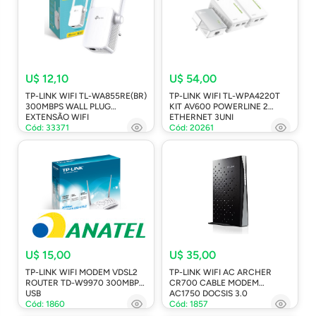
U$ 12,10
U$ 54,00
TP-LINK WIFI TL-WA855RE(BR)
TP-LINK WIFI TL-WPA4220T
300MBPS WALL PLUG
KIT AV600 POWERLINE 2
EXTENSÃO WIFI
ETHERNET 3UNI
Cód: 33371
Cód: 20261
U$ 15,00
U$ 35,00
TP-LINK WIFI MODEM VDSL2
TP-LINK WIFI AC ARCHER
ROUTER TD-W9970 300MBPS
CR700 CABLE MODEM
USB
AC1750 DOCSIS 3.0
Cód: 1860
Cód: 1857