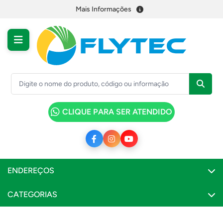
Mais Informações
Líder de mercado em Fibra Ótica e equipamentos de rede
(0xx 59
CLIQUE PARA SER ATENDIDO
Shopping Internacional
ENDEREÇOS
Shopping Lai Lai Center
CATEGORIAS
Edifício Flytec
Home