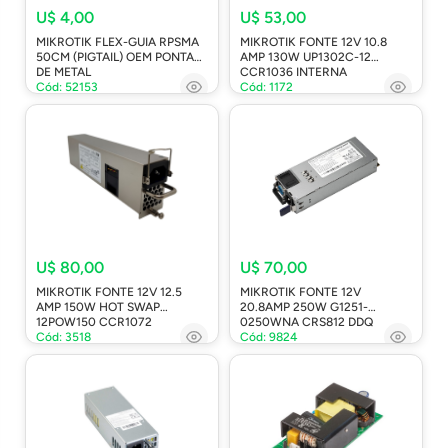
U$ 4,00
U$ 53,00
MIKROTIK FLEX-GUIA RPSMA
MIKROTIK FONTE 12V 10.8
50CM (PIGTAIL) OEM PONTA
AMP 130W UP1302C-12
DE METAL
CCR1036 INTERNA
Cód: 52153
Cód: 1172
U$ 80,00
U$ 70,00
MIKROTIK FONTE 12V 12.5
MIKROTIK FONTE 12V
AMP 150W HOT SWAP
20.8AMP 250W G1251-
12POW150 CCR1072
0250WNA CRS812 DDQ
Cód: 3518
Cód: 9824