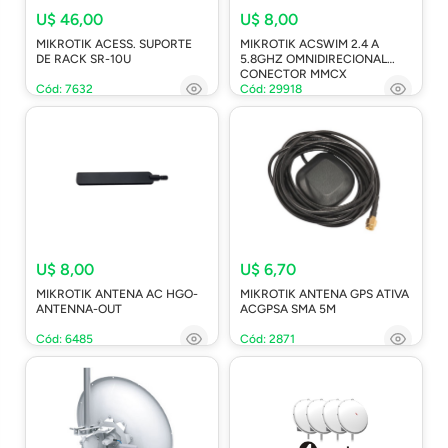
U$ 46,00
U$ 8,00
MIKROTIK ACESS. SUPORTE
MIKROTIK ACSWIM 2.4 A
DE RACK SR-10U
5.8GHZ OMNIDIRECIONAL
CONECTOR MMCX
Cód: 7632
Cód: 29918
U$ 8,00
U$ 6,70
MIKROTIK ANTENA AC HGO-
MIKROTIK ANTENA GPS ATIVA
ANTENNA-OUT
ACGPSA SMA 5M
Cód: 6485
Cód: 2871