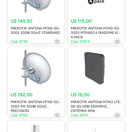
U$ 149,50
U$ 115,00
MIKROTIK ANTENA MTAD-5G-
MIKROTIK ANTENA MTAD-5G-
30D3 30DBI 5GHZ STANDARD
30D3 MTRADC4 (RADOME KIT)
4 PACK
Cód: 4759
Cód: 37874
U$ 182,00
U$ 16,00
MIKROTIK ANTENA MTAD-5G-
MIKROTIK ANTENA MTAO-LTE-
30D3-PA 30DBI 5GHZ
5D-SQ 5DBI 2690MHZ
PRECISION
2XFÊMEA SMA
Cód: 4760
Cód: 2870