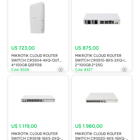
U$ 723,00
U$ 875,00
MIKROTIK CLOUD ROUTER
MIKROTIK CLOUD ROUTER
SWITCH CRS504-4XQ-OUT
SWITCH CRS510-8XS-2XQ-IN
4*100GB QSFP28
2*100GB 2*25G
Cód: 8326
Cód: 8327
U$ 1.119,00
U$ 1.980,00
MIKROTIK CLOUD ROUTER
MIKROTIK CLOUD ROUTER
SWITCH CRS518-16XS-2XQ-
SWITCH CRS520-4XS-16XQ-