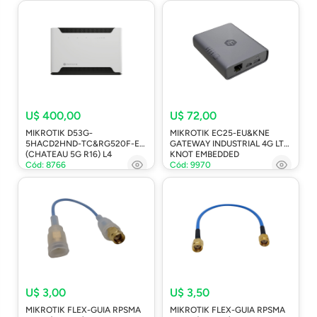
U$ 400,00
U$ 72,00
MIKROTIK D53G-
MIKROTIK EC25-EU&KNE
5HACD2HND-TC&RG520F-EU
GATEWAY INDUSTRIAL 4G LTE
(CHATEAU 5G R16) L4
KNOT EMBEDDED
Cód: 8766
Cód: 9970
U$ 3,00
U$ 3,50
MIKROTIK FLEX-GUIA RPSMA
MIKROTIK FLEX-GUIA RPSMA