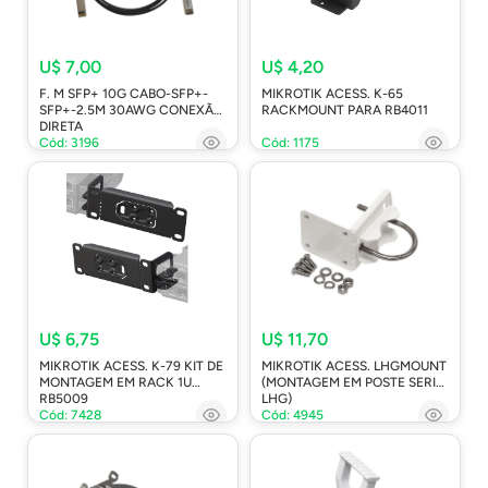
U$ 7,00
U$ 4,20
F. M SFP+ 10G CABO-SFP+-
MIKROTIK ACESS. K-65
SFP+-2.5M 30AWG CONEXÃO
RACKMOUNT PARA RB4011
DIRETA
Cód: 3196
Cód: 1175
U$ 6,75
U$ 11,70
MIKROTIK ACESS. K-79 KIT DE
MIKROTIK ACESS. LHGMOUNT
MONTAGEM EM RACK 1U
(MONTAGEM EM POSTE SERIE
RB5009
LHG)
Cód: 7428
Cód: 4945