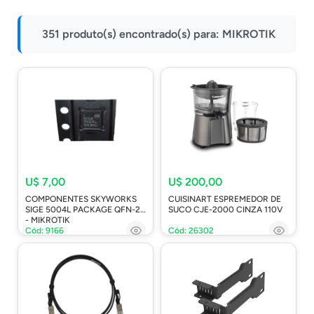
Impressoras
351 produto(s) encontrado(s) para:
MIKROTIK
Onu Epon
Onu-Gpon-Gpon
Ont-Xpon
Huawei
Switch
Ubiquiti
Vga
U$ 7,00
U$ 200,00
COMPONENTES SKYWORKS
CUISINART ESPREMEDOR DE
Voip
SIGE 5004L PACKAGE QFN-20
SUCO CJE-2000 CINZA 110V
- MIKROTIK
Ferramentas-Tools
Cód: 9166
Cód: 26302