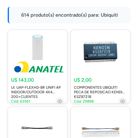
Impressoras
614 produto(s) encontrado(s) para:
Ubiquiti
Onu Epon
Onu-Gpon-Gpon
Ont-Xpon
Huawei
Switch
Ubiquiti
Vga
U$ 143,00
U$ 2,00
UI. UAP-FLEXHD-BR UNIFI AP
COMPONENTES UBIQUITI
Voip
INDOOR/OUTDOOR 4X4
PECA DE REPOSICAO KENDIN
200+CLIENTES
KSZ8721B
Ferramentas-Tools
Cód: 63561
Cód: 29898