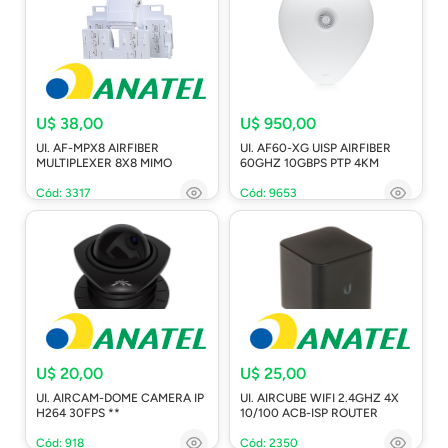
U$ 38,00
U$ 950,00
UI. AF-MPX8 AIRFIBER
UI. AF60-XG UISP AIRFIBER
MULTIPLEXER 8X8 MIMO
60GHZ 10GBPS PTP 4KM
Cód: 3317
Cód: 9653
U$ 20,00
U$ 25,00
UI. AIRCAM-DOME CAMERA IP
UI. AIRCUBE WIFI 2.4GHZ 4X
H264 30FPS **
10/100 ACB-ISP ROUTER
Cód: 918
Cód: 2350