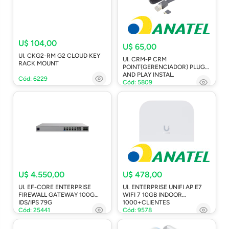
U$ 104,00
U$ 65,00
UI. CKG2-RM G2 CLOUD KEY
UI. CRM-P CRM
RACK MOUNT
POINT(GERENCIADOR) PLUG
AND PLAY INSTAL.
Cód: 6229
Cód: 5809
U$ 4.550,00
U$ 478,00
UI. EF-CORE ENTERPRISE
UI. ENTERPRISE UNIFI AP E7
FIREWALL GATEWAY 100G
WIFI 7 10GB INDOOR
IDS/IPS 79G
1000+CLIENTES
Cód: 25441
Cód: 9578