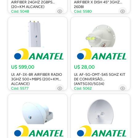
AIRFIBER 24GHZ 2GBPS
AIRFIBER X DISH 45° 3GHZ
(20+KM ALCANCE)
26DBI
Cód: 5048
Cód: 5580
U$ 599,00
U$ 28,00
UI. AF-3X-BR AIRFIBER RADIO
UI. AF-5G-OMT-S45 5GHZ KIT
3GHZ 500+MBPS (200+KM
DE CONVERSÃO
ALCANCE)
(ANT5G30/5G34)
Cód: 5577
Cód: 5062