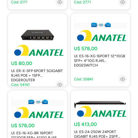
Cód: 2171
Cód: 2771
U$ 578,00
UI. ES-16-XG 16PORT 12*10GB
SFP+ 4*10G RJ45
U$ 80,00
EDGESWITCH
UI. ER-X-SFP 6PORT 5GIGABIT
RJ45 POE + 1SFP
Cód: 35841
EDGEROUTER
Cód: 54141
U$ 413,00
U$ 578,00
UI. ES-24-250W 24PORT
UI. ES-16-XG-BR 16PORT
GIGABIT RJ45 POE+ 2SFP
12*10GB SFP+ 4*10G RJ45