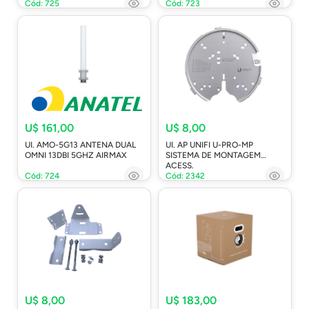
Cód: 725
Cód: 723
U$ 161,00
U$ 8,00
UI. AMO-5G13 ANTENA DUAL
UI. AP UNIFI U-PRO-MP
OMNI 13DBI 5GHZ AIRMAX
SISTEMA DE MONTAGEM
ACESS.
Cód: 724
Cód: 2342
U$ 8,00
U$ 183,00