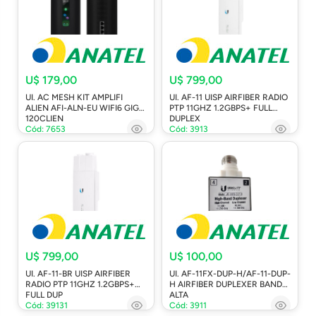
U$ 179,00
U$ 799,00
UI. AC MESH KIT AMPLIFI
UI. AF-11 UISP AIRFIBER RADIO
ALIEN AFI-ALN-EU WIFI6 GIGA
PTP 11GHZ 1.2GBPS+ FULL
120CLIEN
DUPLEX
Cód: 7653
Cód: 3913
U$ 799,00
U$ 100,00
UI. AF-11-BR UISP AIRFIBER
UI. AF-11FX-DUP-H/AF-11-DUP-
RADIO PTP 11GHZ 1.2GBPS+
H AIRFIBER DUPLEXER BANDA
FULL DUP
ALTA
Cód: 39131
Cód: 3911