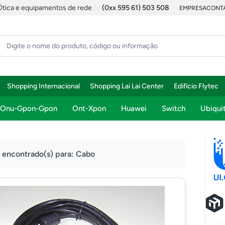
Ótica e equipamentos de rede
(0xx 595 61) 503 508
EMPRESA
CONTA
Shopping Internacional
Shopping Lai Lai Center
Edifício Flytec
Onu-Gpon-Gpon
Ont-Xpon
Huawei
Switch
Ubiquit
) encontrado(s) para:
Cabo