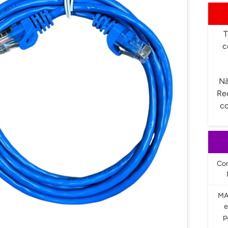
T
c
Nã
Re
co
Com
MA
e
p