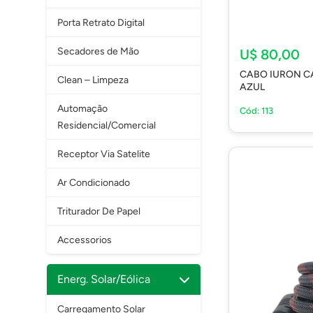
Porta Retrato Digital
Secadores de Mão
U$ 80,00
CABO IURON C
Clean – Limpeza
AZUL
Automação
Cód: 113
Residencial/Comercial
Receptor Via Satelite
Ar Condicionado
Triturador De Papel
Accessorios
Energ. Solar/Eólica
Carregamento Solar