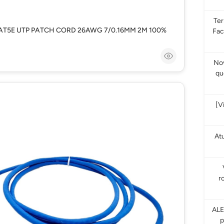
Te
AT5E UTP PATCH CORD 26AWG 7/0.16MM 2M 100%
Fac
Nov
qu
[V
At
r
ALE
p