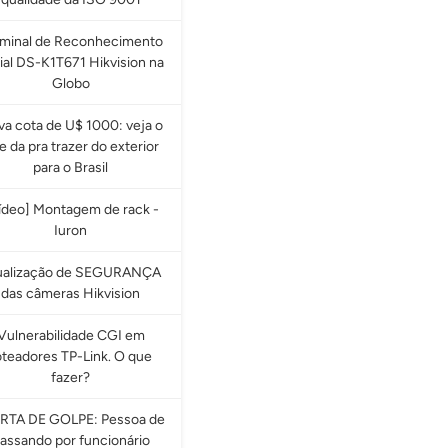
rminal de Reconhecimento
ial DS-K1T671 Hikvision na
Globo
a cota de U$ 1000: veja o
e da pra trazer do exterior
para o Brasil
ídeo] Montagem de rack -
Iuron
ualização de SEGURANÇA
das câmeras Hikvision
Vulnerabilidade CGI em
oteadores TP-Link. O que
fazer?
RTA DE GOLPE: Pessoa de
assando por funcionário