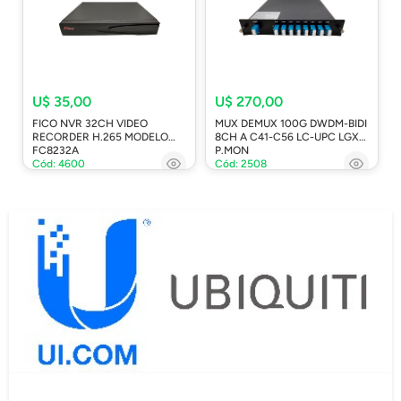
U$ 35,00
U$ 270,00
FICO NVR 32CH VIDEO
MUX DEMUX 100G DWDM-BIDI
RECORDER H.265 MODELO
8CH A C41-C56 LC-UPC LGX
FC8232A
P.MON
Cód: 4600
Cód: 2508