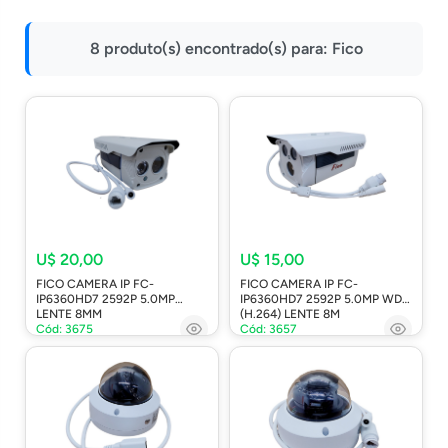
Impressoras
8 produto(s) encontrado(s) para:
Fico
Onu Epon
Onu-Gpon-Gpon
Ont-Xpon
Huawei
Switch
Ubiquiti
Vga
U$ 20,00
U$ 15,00
FICO CAMERA IP FC-
FICO CAMERA IP FC-
Voip
IP6360HD7 2592P 5.0MP
IP6360HD7 2592P 5.0MP WDR
LENTE 8MM
(H.264) LENTE 8M
Ferramentas-Tools
Cód: 3675
Cód: 3657