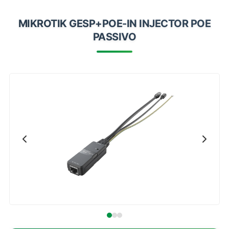
Impressoras
MIKROTIK GESP+POE-IN INJECTOR POE
Onu Epon
PASSIVO
Onu-Gpon-Gpon
Ont-Xpon
Huawei
Switch
Ubiquiti
Vga
Voip
Ferramentas-Tools