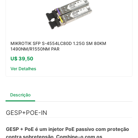
MIKROTIK SFP S-4554LC80D 1.25G SM 80KM
1490NM/R1550NM PAR
U$ 39,50
Ver Detalhes
Descrição
GESP+POE-IN
GESP + PoE é um injetor PoE passivo com proteção
contra sobretensão. Combine-o com os