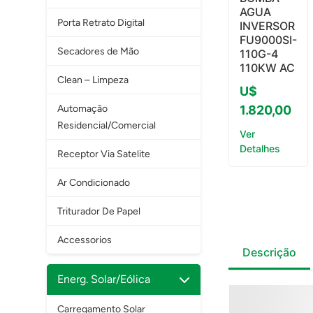
AGUA
Porta Retrato Digital
INVERSOR
FU9000SI-
Secadores de Mão
110G-4
110KW AC
Clean – Limpeza
U$
Automação
1.820,00
Residencial/Comercial
Ver
Detalhes
Receptor Via Satelite
Ar Condicionado
Triturador De Papel
Accessorios
Descrição
Energ. Solar/Eólica
Carregamento Solar