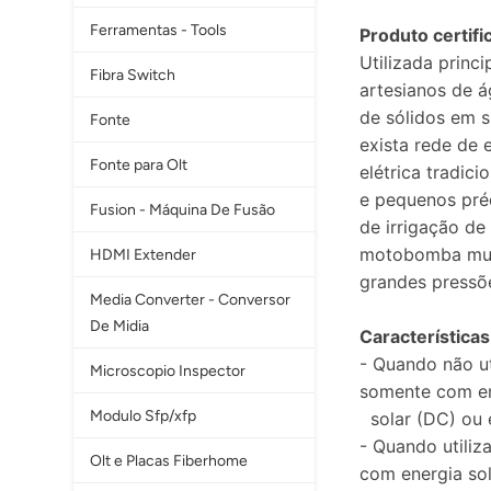
Ferramentas - Tools
Produto certif
Utilizada prin
Fibra Switch
artesianos de á
de sólidos em 
Fonte
exista rede de 
Fonte para Olt
elétrica tradic
e pequenos pré
Fusion - Máquina De Fusão
de irrigação de
motobomba mult
HDMI Extender
grandes pressõ
Media Converter - Conversor
De Midia
Características
- Quando não ut
Microscopio Inspector
somente com e
Modulo Sfp/xfp
solar (DC) ou 
- Quando utiliz
Olt e Placas Fiberhome
com energia so