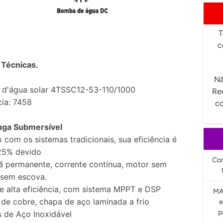
T
c
 Técnicas.
Nã
d'água solar 4TSSC12-53-110/1000
Re
cia: 7458
co
uga Submersível
om os sistemas tradicionais, sua eficiência é
25% devido
Com
ã permanente, corrente contínua, motor sem
 sem escova.
e alta eficiência, com sistema MPPT e DSP
MA
de cobre, chapa de aço laminada a frio
e
p
 de Aço Inoxidável