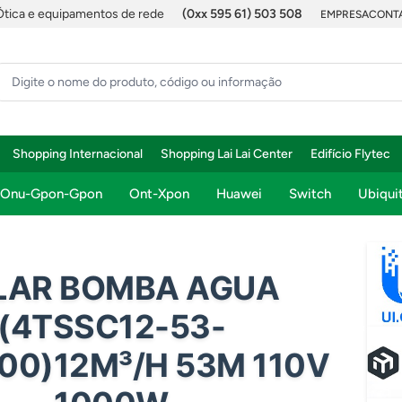
Ótica e equipamentos de rede
(0xx 595 61) 503 508
EMPRESA
CONTA
Shopping Internacional
Shopping Lai Lai Center
Edifício Flytec
Onu-Gpon-Gpon
Ont-Xpon
Huawei
Switch
Ubiquit
LAR BOMBA AGUA
(4TSSC12-53-
000)12M³/H 53M 110V