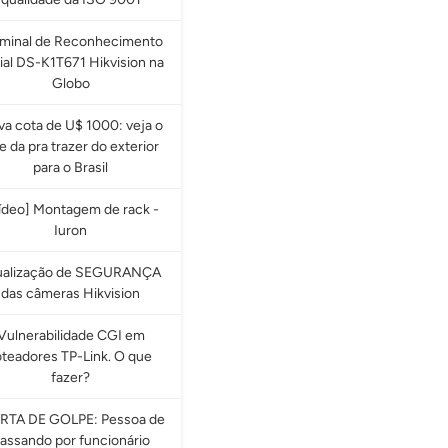
rminal de Reconhecimento
ial DS-K1T671 Hikvision na
Globo
a cota de U$ 1000: veja o
e da pra trazer do exterior
para o Brasil
ídeo] Montagem de rack -
Iuron
ualização de SEGURANÇA
das câmeras Hikvision
Vulnerabilidade CGI em
oteadores TP-Link. O que
fazer?
RTA DE GOLPE: Pessoa de
assando por funcionário