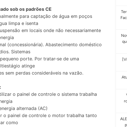
icado sob os padrões CE
Te
cipalmente para captação de água em poços
Fac
gua limpa e isenta
suspensão em locais onde não necessariamente
Nov
energia
qu
ional (concessionária). Abastecimento doméstico
dios. Sistemas
 pequeno porte. Por tratar-se de uma
[V
iestágio atinge
es sem perdas consideráveis na vazão.
At
:
ilizar o painel de controle o sistema trabalha
nergia
r
energia alternada (AC)
ar o painel de controle o motor trabalha tanto
ALE
lar como
p