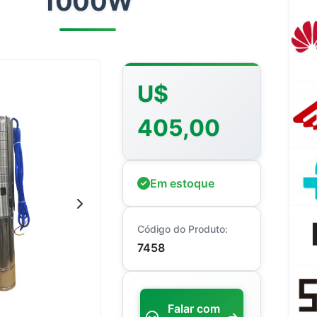
1000W
U$
405,00
Em estoque
Código do Produto:
7458
Falar com