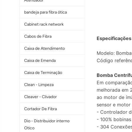
Atenuador
bandeja para fibra ótica
Cabinet rack network
Cabos de Fibra
Especificações
Caixa de Atendimento
Modelo: Bomba 
Código referên
Caixa de Emenda
Caixa de Terminaçâo
Bomba Centríf
Em comparação c
Clean - Limpeza
melhorada em 
Cleaver - Clivador
ao motor de ím
sensor e motor
Cortador De Fibra
- Controlador d
- 100% bobinas 
Dio - Distribuidor interno
- 304 Conexões
Otico