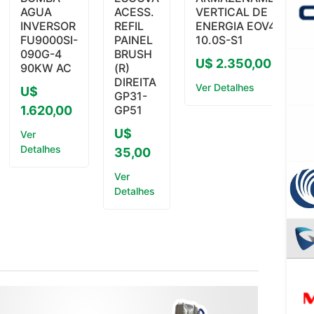
AGUA
ACESS.
VERTICAL DE
INVERSOR
REFIL
ENERGIA EOV48-
FU9000SI-
PAINEL
10.0S-S1
090G-4
BRUSH
U$ 2.350,00
90KW AC
(R)
DIREITA
Ver Detalhes
U$
GP31-
1.620,00
GP51
U$
Ver
Detalhes
35,00
Ver
Detalhes