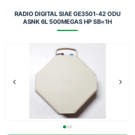
Impressoras
RADIO DIGITAL SIAE GE3501-42 ODU
Onu Epon
ASNK 6L 500MEGAS HP SB=1H
Onu-Gpon-Gpon
Ont-Xpon
Huawei
Switch
Ubiquiti
Vga
Voip
Ferramentas-Tools