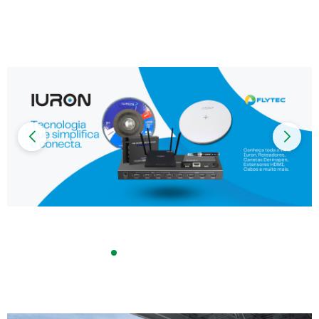
Impressoras
Onu Epon
Onu-Gpon-Gpon
Ont-Xpon
Huawei
Switch
Ubiquiti
Vga
Voip
Ferramentas-Tools