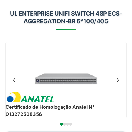
Impressoras
UI. ENTERPRISE UNIFI SWITCH 48P ECS-
Onu Epon
AGGREGATION-BR 6*100/40G
Onu-Gpon-Gpon
Ont-Xpon
Huawei
Switch
Ubiquiti
Vga
Voip
Ferramentas-Tools
Certificado de Homologação Anatel N°
013272508356