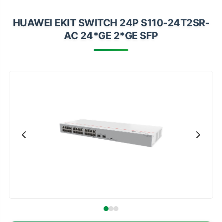
Impressoras
HUAWEI EKIT SWITCH 24P S110-24T2SR-
Onu Epon
AC 24*GE 2*GE SFP
Onu-Gpon-Gpon
Ont-Xpon
Huawei
Switch
Ubiquiti
Vga
Voip
Ferramentas-Tools