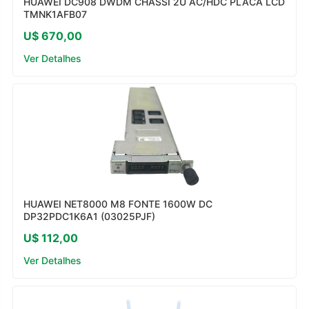
HUAWEI DC908 DWDM CHASSI 2U AC/HDC PLACA LCD
TMNK1AFB07
U$ 670,00
Ver Detalhes
HUAWEI NET8000 M8 FONTE 1600W DC
DP32PDC1K6A1 (03025PJF)
U$ 112,00
Ver Detalhes