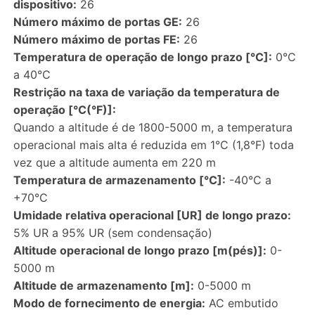
dispositivo:
26
Número máximo de portas GE:
26
Número máximo de portas FE:
26
Temperatura de operação de longo prazo [°C]:
0°C
a 40°C
Restrição na taxa de variação da temperatura de
operação [°C(°F)]:
Quando a altitude é de 1800-5000 m, a temperatura
operacional mais alta é reduzida em 1°C (1,8°F) toda
vez que a altitude aumenta em 220 m
Temperatura de armazenamento [°C]:
-40°C a
+70°C
Umidade relativa operacional [UR] de longo prazo:
5% UR a 95% UR (sem condensação)
Altitude operacional de longo prazo [m(pés)]:
0-
5000 m
Altitude de armazenamento [m]:
0-5000 m
Modo de fornecimento de energia:
AC embutido