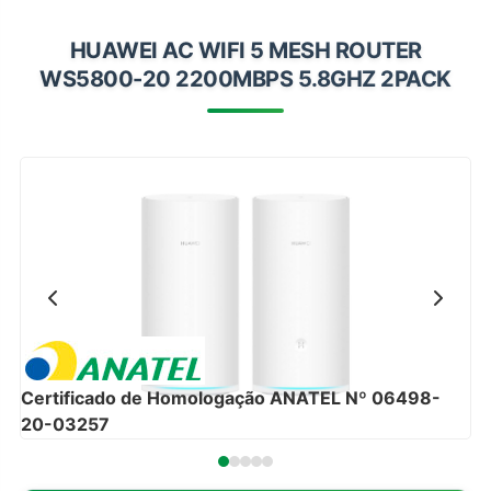
Impressoras
HUAWEI AC WIFI 5 MESH ROUTER
Onu Epon
WS5800-20 2200MBPS 5.8GHZ 2PACK
Onu-Gpon-Gpon
Ont-Xpon
Huawei
Switch
Ubiquiti
Vga
Voip
Ferramentas-Tools
Certificado de Homologação ANATEL Nº 06498-
20-03257