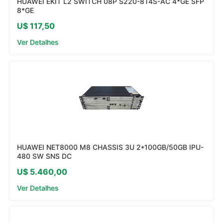
HUAWEI EKIT L2 SWITCH 08P S220-8T4S-AC 4*GE SFP
8*GE
U$ 117,50
Ver Detalhes
HUAWEI NET8000 M8 CHASSIS 3U 2*100GB/50GB IPU-
480 SW SNS DC
U$ 5.460,00
Ver Detalhes