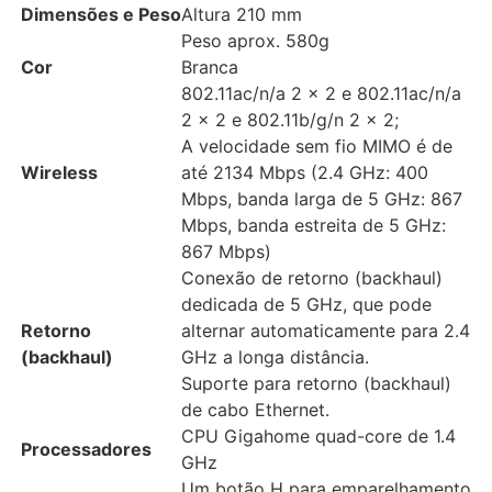
Dimensões e Peso
Altura 210 mm
Peso aprox. 580g
Cor
Branca
802.11ac/n/a 2 x 2 e 802.11ac/n/a
2 x 2 e 802.11b/g/n 2 x 2;
A velocidade sem fio MIMO é de
Wireless
até 2134 Mbps (2.4 GHz: 400
Mbps, banda larga de 5 GHz: 867
Mbps, banda estreita de 5 GHz:
867 Mbps)
Conexão de retorno (backhaul)
dedicada de 5 GHz, que pode
Retorno
alternar automaticamente para 2.4
(backhaul)
GHz a longa distância.
Suporte para retorno (backhaul)
de cabo Ethernet.
CPU Gigahome quad-core de 1.4
Processadores
GHz
Um botão H para emparelhamento