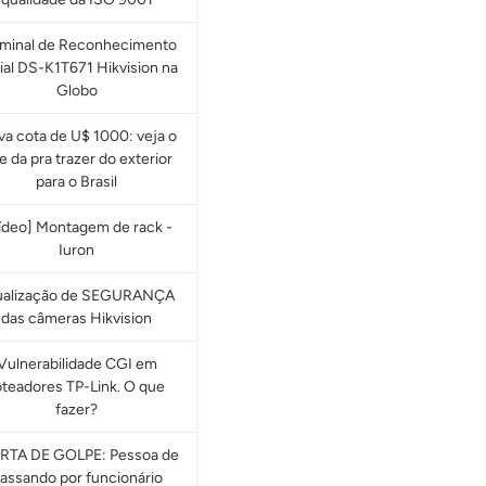
rminal de Reconhecimento
ial DS-K1T671 Hikvision na
Globo
a cota de U$ 1000: veja o
e da pra trazer do exterior
para o Brasil
ídeo] Montagem de rack -
Iuron
ualização de SEGURANÇA
das câmeras Hikvision
Vulnerabilidade CGI em
oteadores TP-Link. O que
fazer?
RTA DE GOLPE: Pessoa de
assando por funcionário