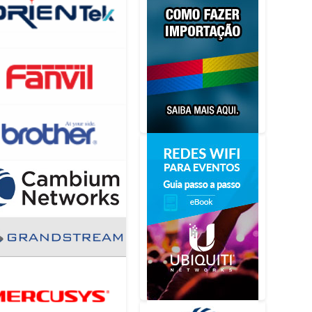
,50
talhes
MENTO
HFORGE
LA GRAY
PRESSORA
,50