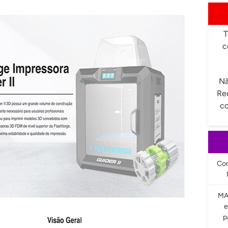
T
c
Nã
Re
co
Com
MA
e
p