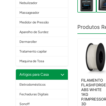
Nebulizador
Massageador
Medidor de Pressão
Produtos R
Aparelho de Surdez
Dermaroller
Tratamento capilar
Maquina de Tosa
Artigos para Casa
FILAMENTO
Eletrodomésticos
FLASHFORG
ABS WHITE
1KG
Fechaduras Digitais
P/IMPRESSO
3D
Sonoff