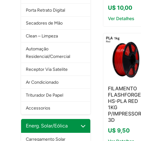
U$ 10,00
Porta Retrato Digital
Ver Detalhes
Secadores de Mão
Clean – Limpeza
Automação
Residencial/Comercial
Receptor Via Satelite
Ar Condicionado
FILAMENTO
FLASHFORG
Triturador De Papel
HS-PLA RED
1KG
Accessorios
P/IMPRESSO
3D
Energ. Solar/Eólica
U$ 9,50
Carregamento Solar