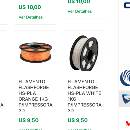
U$ 10,00
U$ 9
U$ 10,00
Ver Detalhes
Ver De
Ver Detalhes
FILAMENTO
FILAMENTO
FILA
E
FLASHFORGE
FLASHFORGE
FLAS
HS-PLA
HS-PLA WHITE
HS-P
ORANGE 1KG
1KG
1KG
RA
P/IMPRESSORA
P/IMPRESSORA
P/IM
3D
3D
3D
U$ 9,50
U$ 9,50
U$ 9