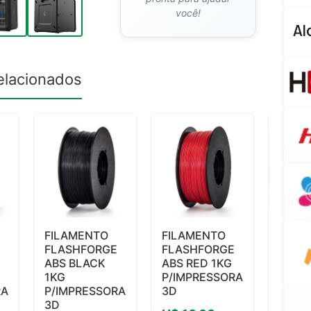
você!
elacionados
FILAMENTO
FILAMENTO
FILA
E
FLASHFORGE
FLASHFORGE
FLAS
ABS BLACK
ABS RED 1KG
PLA 
1KG
P/IMPRESSORA
P/IM
RA
P/IMPRESSORA
3D
3D
3D