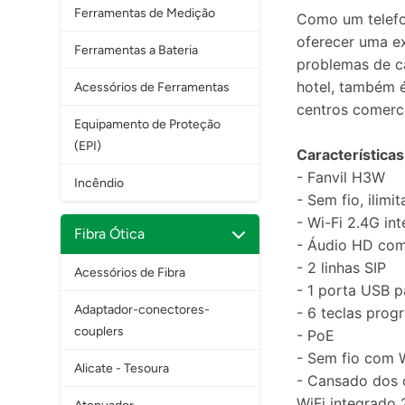
Ferramentas de Medição
Como um telefo
oferecer uma e
Ferramentas a Bateria
problemas de c
hotel, também 
Acessórios de Ferramentas
centros comerci
Equipamento de Proteção
(EPI)
Características
- Fanvil H3W
Incêndio
- Sem fio, ilimi
- Wi-Fi 2.4G in
Fibra Ótica
- Áudio HD com
- 2 linhas SIP
Acessórios de Fibra
- 1 porta USB 
Adaptador-conectores-
- 6 teclas pro
couplers
- PoE
- Sem fio com W
Alicate - Tesoura
- Cansado dos
WiFi integrado 