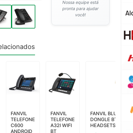
Nossa equipe está
pronta para ajudar
você!
elacionados
FANVIL
FANVIL
FANVIL BLUETOO
TELEFONE
TELEFONE
DONGLE BT20 CO
C600
A32I WIFI
HEADSETS/SMAR
ANDROID
BT