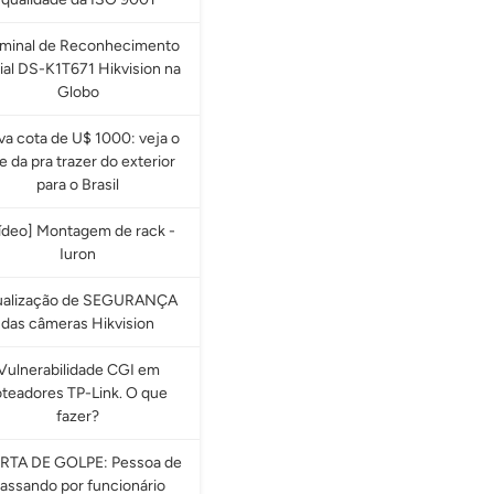
rminal de Reconhecimento
ial DS-K1T671 Hikvision na
Globo
a cota de U$ 1000: veja o
e da pra trazer do exterior
para o Brasil
ídeo] Montagem de rack -
Iuron
ualização de SEGURANÇA
das câmeras Hikvision
Vulnerabilidade CGI em
oteadores TP-Link. O que
fazer?
RTA DE GOLPE: Pessoa de
assando por funcionário