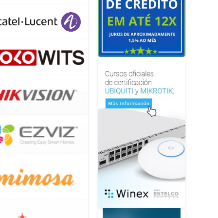
TH
NEXÃO
TPHONES