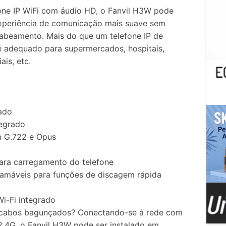
ne IP WiFi com áudio HD, o Fanvil H3W pode
xperiência de comunicação mais suave sem
abeamento. Mais do que um telefone IP de
é adequado para supermercados, hospitais,
ais, etc.
tado
tegrado
 G.722 e Opus
para carregamento do telefone
gramáveis para funções de discagem rápida
i-Fi integrado
 cabos bagunçados? Conectando-se à rede com
2.4G, o Fanvil H3W pode ser instalado em