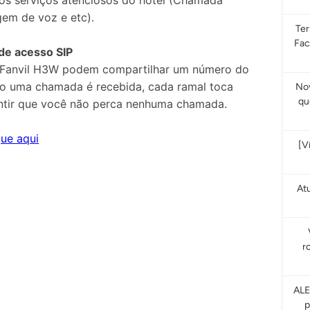
 os serviços atenciosos do hotel (Chamada
gem de voz e etc).
Te
Fac
de acesso SIP
P Fanvil H3W podem compartilhar um número do
do uma chamada é recebida, cada ramal toca
Nov
qu
antir que você não perca nenhuma chamada.
que aqui
[V
At
r
ALE
p