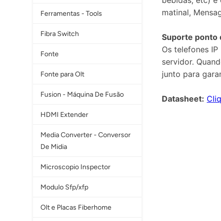
bebidas, etc) e
matinal, Mensa
Ferramentas - Tools
Fibra Switch
Suporte ponto 
Os telefones I
Fonte
servidor. Quan
junto para gar
Fonte para Olt
Fusion - Máquina De Fusão
Datasheet:
Cli
HDMI Extender
Media Converter - Conversor
De Midia
Microscopio Inspector
Modulo Sfp/xfp
Olt e Placas Fiberhome