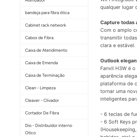
Atenuador
qualquer lugar 
bandeja para fibra ótica
Capture todas
Cabinet rack network
Com o amplo co
transmitir tod
Cabos de Fibra
clara e estável.
Caixa de Atendimento
Outlook elegan
Caixa de Emenda
Fanvil H3W é o 
Caixa de Terminaçâo
aparência elega
plataforma de 
Clean - Limpeza
tornar uma nov
inteligentes par
Cleaver - Clivador
Cortador De Fibra
- 6 teclas de f
- 6 Soft Keys p
Dio - Distribuidor interno
(Housekeeping, 
Otico