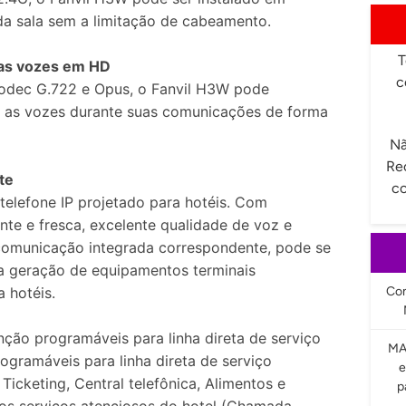
da sala sem a limitação de cabeamento.
T
 as vozes em HD
c
dec G.722 e Opus, o Fanvil H3W pode
as as vozes durante suas comunicações de forma
Nã
Re
te
co
telefone IP projetado para hotéis. Com
nte e fresca, excelente qualidade de voz e
comunicação integrada correspondente, pode se
a geração de equipamentos terminais
a hotéis.
Com
unção programáveis para linha direta de serviço
MA
rogramáveis para linha direta de serviço
e
Ticketing, Central telefônica, Alimentos e
p