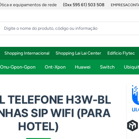
Ótica e equipamentos de rede
(0xx 595 61) 503 508
EMPRESA
CONTA
Shopping Internacional
Shopping Lai Lai Center
Edifício Flytec
Onu-Gpon-Gpon
Ont-Xpon
Huawei
Switch
Ubiquit
L TELEFONE H3W-BL
INHAS SIP WIFI (PARA
HOTEL)