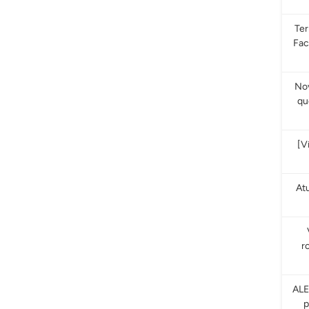
Te
Fac
Nov
qu
[V
At
r
ALE
p