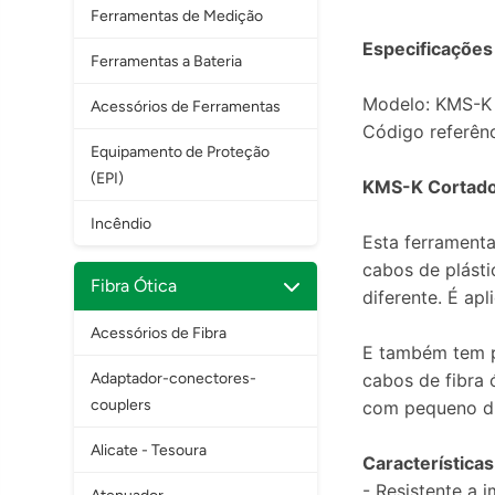
Ferramentas de Medição
Especificações
Ferramentas a Bateria
Modelo: KMS-K
Acessórios de Ferramentas
Código referênc
Equipamento de Proteção
(EPI)
KMS-K Cortador
Incêndio
Esta ferramenta
cabos de plást
Fibra Ótica
diferente. É ap
Acessórios de Fibra
E também tem p
Adaptador-conectores-
cabos de fibra 
couplers
com pequeno di
Alicate - Tesoura
Características
- Resistente a 