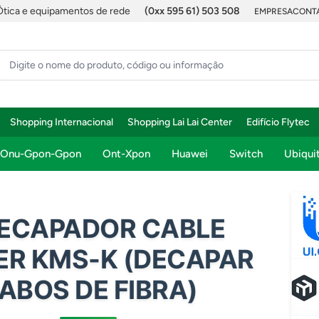
Ótica e equipamentos de rede
(0xx 595 61) 503 508
EMPRESA
CONTA
Shopping Internacional
Shopping Lai Lai Center
Edifício Flytec
Onu-Gpon-Gpon
Ont-Xpon
Huawei
Switch
Ubiquit
DECAPADOR CABLE
ER KMS-K (DECAPAR
ABOS DE FIBRA)