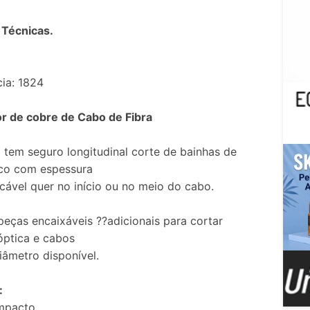
 Técnicas.
ia: 1824
 de cobre de Cabo de Fibra
 tem seguro longitudinal corte de bainhas de
ico com espessura
licável quer no início ou no meio do cabo.
eças encaixáveis ??adicionais para cortar
óptica e cabos
âmetro disponível.
:
impacto