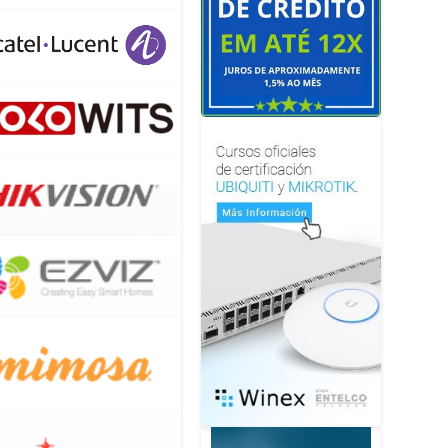
OR
DE
EM