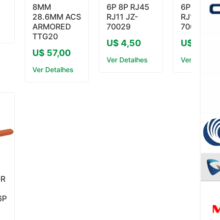
8MM
6P 8P RJ45
6P 8P RJ4
28.6MM ACS
RJ11 JZ-
RJ11 JZ-
ARMORED
70029
70030-2
TTG20
U$ 4,50
U$ 5,00
U$ 57,00
Ver Detalhes
Ver Detalhe
Ver Detalhes
OR
6P