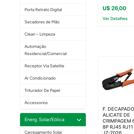
U$ 26,00
Porta Retrato Digital
Ver Detalhes
Secadores de Mão
Clean – Limpeza
Automação
Residencial/Comercial
Receptor Via Satelite
Ar Condicionado
Triturador De Papel
Accessorios
F. DECAPAD
ALICATE DE
Energ. Solar/Eólica
CRIMPAGEM 
8P RJ45 RJ11
Carregamento Solar
JZ-7026