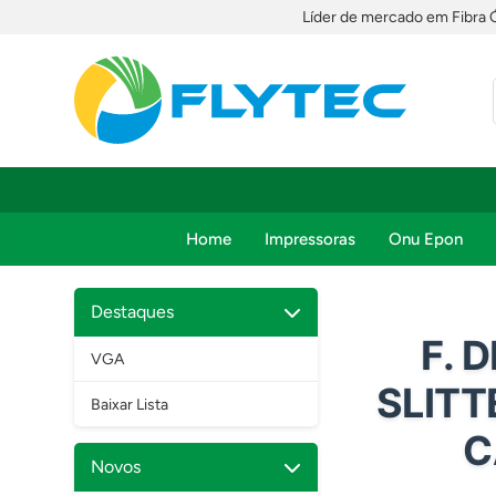
Líder de mercado em Fibra 
Home
Impressoras
Onu Epon
Destaques
F. 
VGA
SLITT
Baixar Lista
C
Novos