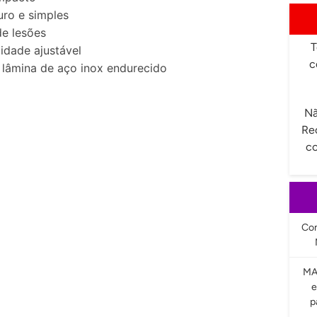
uro e simples
de lesões
T
idade ajustável
c
 lâmina de aço inox endurecido
Nã
Re
co
Com
MA
e
p