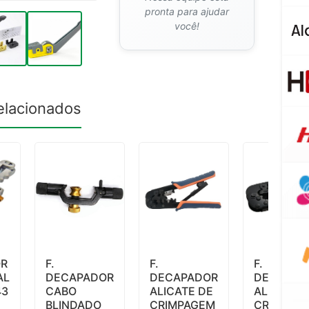
pronta para ajudar
você!
elacionados
OR
F.
F.
F.
AL
DECAPADOR
DECAPADOR
DECAPAD
43
CABO
ALICATE DE
ALICATE 
BLINDADO
CRIMPAGEM
CRIMPAG