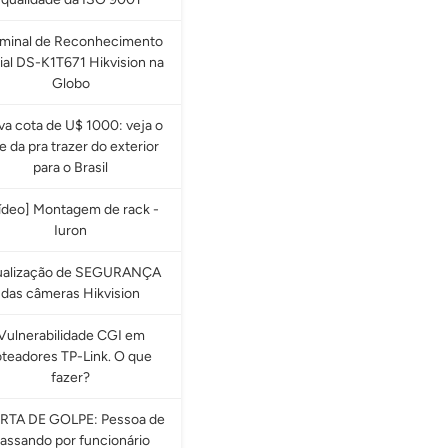
rminal de Reconhecimento
ial DS-K1T671 Hikvision na
Globo
a cota de U$ 1000: veja o
e da pra trazer do exterior
para o Brasil
ídeo] Montagem de rack -
Iuron
ualização de SEGURANÇA
das câmeras Hikvision
Vulnerabilidade CGI em
oteadores TP-Link. O que
fazer?
RTA DE GOLPE: Pessoa de
assando por funcionário