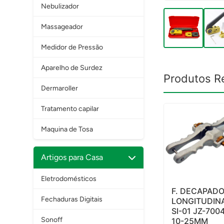
Nebulizador
Massageador
Medidor de Pressão
Aparelho de Surdez
Produtos R
Dermaroller
Tratamento capilar
Maquina de Tosa
Artigos para Casa
Eletrodomésticos
F. DECAPAD
Fechaduras Digitais
LONGITUDIN
SI-01 JZ-700
Sonoff
10-25MM