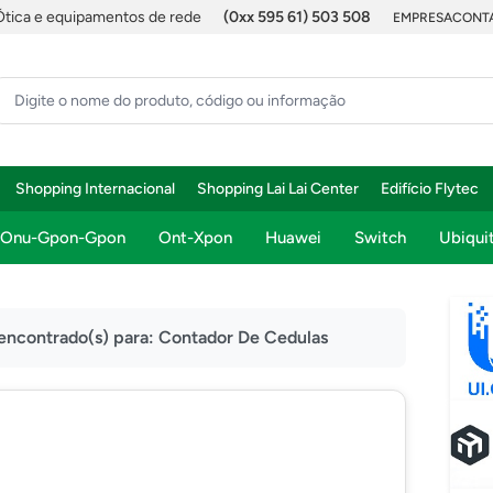
Ótica e equipamentos de rede
(0xx 595 61) 503 508
EMPRESA
CONTA
Shopping Internacional
Shopping Lai Lai Center
Edifício Flytec
Onu-Gpon-Gpon
Ont-Xpon
Huawei
Switch
Ubiquit
 encontrado(s) para:
Contador De Cedulas