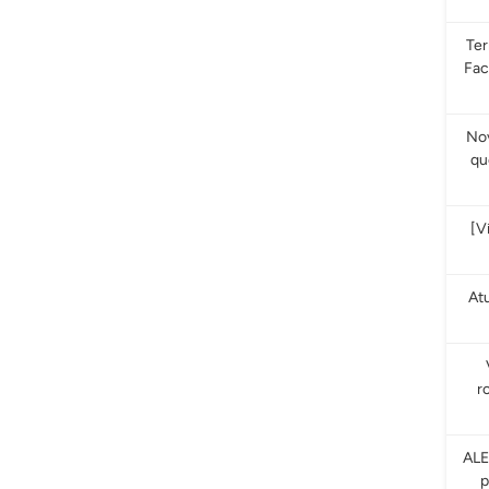
Te
Fac
Nov
qu
[V
At
r
ALE
p