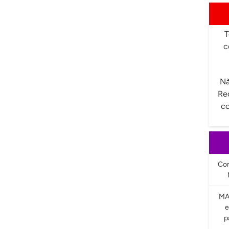
T
c
Nã
Re
co
Com
MA
e
p