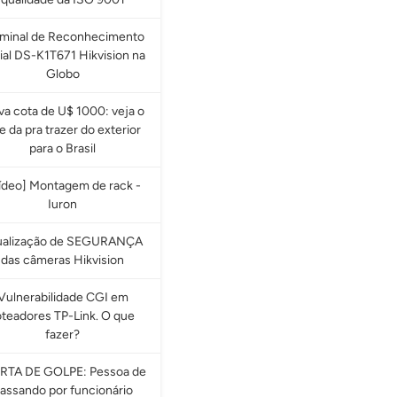
rminal de Reconhecimento
ial DS-K1T671 Hikvision na
Globo
a cota de U$ 1000: veja o
e da pra trazer do exterior
para o Brasil
ídeo] Montagem de rack -
Iuron
ualização de SEGURANÇA
das câmeras Hikvision
Vulnerabilidade CGI em
oteadores TP-Link. O que
fazer?
RTA DE GOLPE: Pessoa de
assando por funcionário