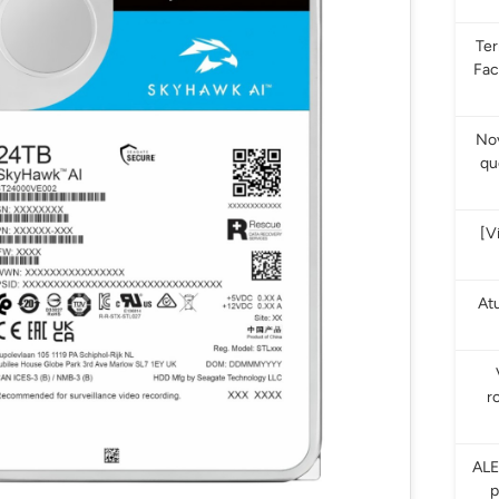
Te
Fac
Nov
qu
[V
At
r
ALE
p