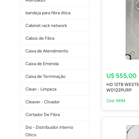
Atenuador
bandeja para fibra ótica
Cabinet rack network
Cabos de Fibra
Caixa de Atendimento
Caixa de Emenda
U$ 555,00
Caixa de Terminaçâo
HD 12TB WESTERN DIGITAL PURPLE PRO SATA3 7200RPM
Clean - Limpeza
WD122PURP
Cód: 9494
Cleaver - Clivador
Cortador De Fibra
Dio - Distribuidor interno
Otico