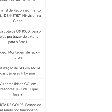
rminal de Reconhecimento
ial DS-K1T671 Hikvision na
Globo
a cota de U$ 1000: veja o
e da pra trazer do exterior
para o Brasil
ídeo] Montagem de rack -
Iuron
ualização de SEGURANÇA
das câmeras Hikvision
Vulnerabilidade CGI em
oteadores TP-Link. O que
fazer?
RTA DE GOLPE: Pessoa de
assando por funcionário