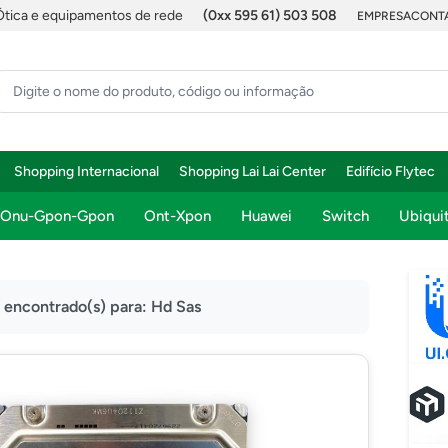
Ótica e equipamentos de rede
(0xx 595 61) 503 508
EMPRESA
CONTA
Shopping Internacional
Shopping Lai Lai Center
Edifício Flytec
Onu-Gpon-Gpon
Ont-Xpon
Huawei
Switch
Ubiquit
) encontrado(s) para:
Hd Sas