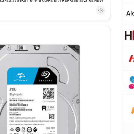
ES.2-ES.3) 91K8T 64MB 6GPS ENTREPRISE SAS RENEW