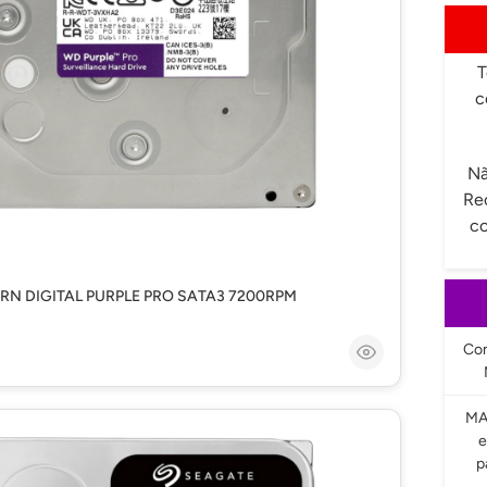
T
c
Nã
Re
co
Com
MA
e
p