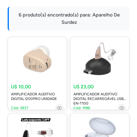
Impressoras
6 produto(s) encontrado(s) para:
Aparelho De
Onu Epon
Surdez
Onu-Gpon-Gpon
Ont-Xpon
Huawei
Switch
Ubiquiti
Vga
U$ 10,00
U$ 23,00
Voip
AMPLIFICADOR AUDITIVO
AMPLIFICADOR AUDITIVO
Ferramentas-Tools
DIGITAL I200PRO UNIDADE
DIGITAL RECARREGÁVEL USB
EN-T100
Cód: 3837
Cód: 1986