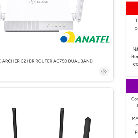
T
c
Nã
Re
AC ARCHER C21 BR ROUTER AC750 DUAL BAND
co
Com
MA
e
p