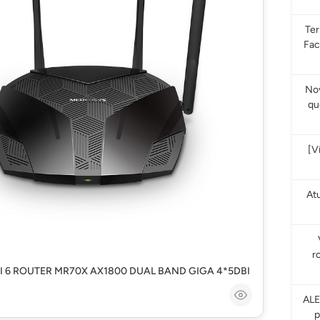
Te
Fac
Nov
qu
[V
At
r
 6 ROUTER MR70X AX1800 DUAL BAND GIGA 4*5DBI
ALE
p