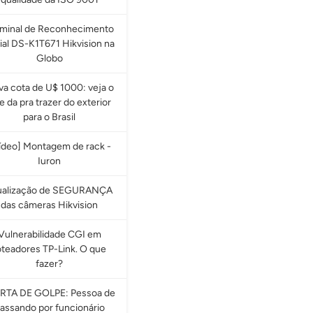
rminal de Reconhecimento
ial DS-K1T671 Hikvision na
Globo
a cota de U$ 1000: veja o
e da pra trazer do exterior
para o Brasil
ídeo] Montagem de rack -
Iuron
ualização de SEGURANÇA
das câmeras Hikvision
Vulnerabilidade CGI em
oteadores TP-Link. O que
fazer?
RTA DE GOLPE: Pessoa de
assando por funcionário