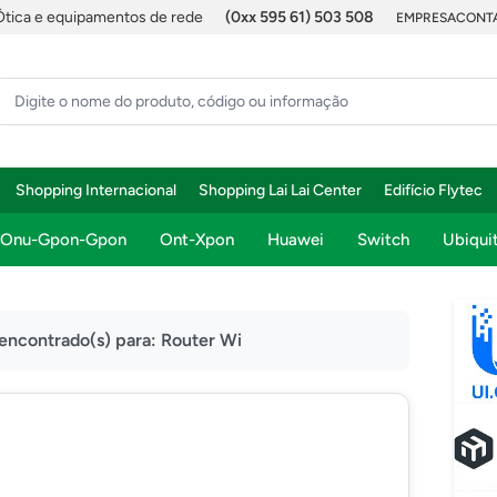
Ótica e equipamentos de rede
(0xx 595 61) 503 508
EMPRESA
CONTA
Shopping Internacional
Shopping Lai Lai Center
Edifício Flytec
Onu-Gpon-Gpon
Ont-Xpon
Huawei
Switch
Ubiquit
 encontrado(s) para:
Router Wi