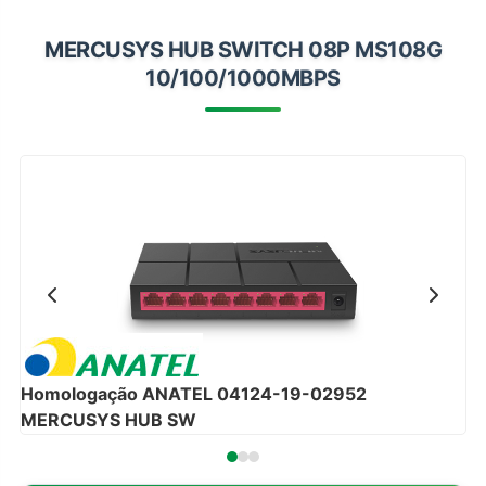
Impressoras
MERCUSYS HUB SWITCH 08P MS108G
Onu Epon
10/100/1000MBPS
Onu-Gpon-Gpon
Ont-Xpon
Huawei
Switch
Ubiquiti
Vga
Voip
Ferramentas-Tools
Homologação ANATEL 04124-19-02952
MERCUSYS HUB SW