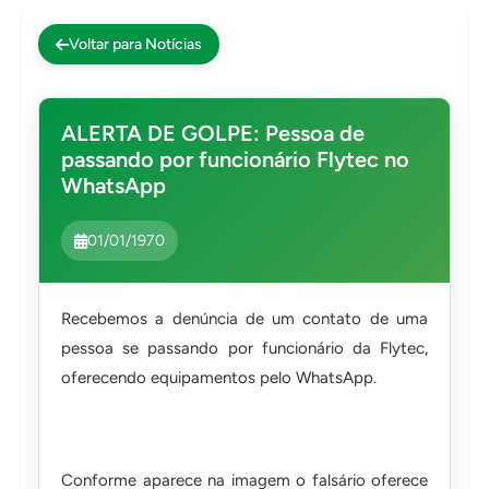
Impressoras
Voltar para Notícias
Onu Epon
Onu-Gpon-Gpon
ALERTA DE GOLPE: Pessoa de
Ont-Xpon
passando por funcionário Flytec no
Huawei
WhatsApp
Switch
01/01/1970
Ubiquiti
Vga
Voip
Recebemos a denúncia de um contato de uma
pessoa se passando por funcionário da Flytec,
Ferramentas-Tools
oferecendo equipamentos pelo WhatsApp.
Conforme aparece na imagem o falsário oferece