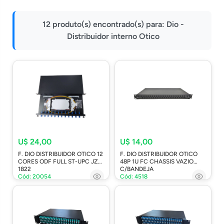
Impressoras
12 produto(s) encontrado(s) para:
Dio -
Onu Epon
Distribuidor interno Otico
Onu-Gpon-Gpon
Ont-Xpon
Huawei
Switch
Ubiquiti
Vga
U$ 24,00
U$ 14,00
Voip
F. DIO DISTRIBUIDOR OTICO 12
F. DIO DISTRIBUIDOR OTICO
Ferramentas-Tools
CORES ODF FULL ST-UPC JZ-
48P 1U FC CHASSIS VAZIO
1822
C/BANDEJA
Cód: 20054
Cód: 4518