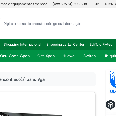
Ótica e equipamentos de rede
(0xx 595 61) 503 508
EMPRESA
CONTA
Shopping Internacional
Shopping Lai Lai Center
Edifício Flytec
Onu-Gpon-Gpon
Ont-Xpon
Huawei
Switch
Ubiquit
 encontrado(s) para:
Vga