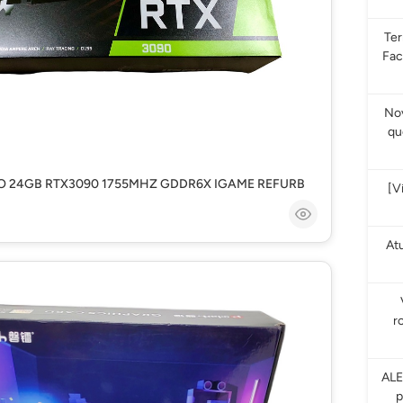
Te
Fac
Nov
qu
EO 24GB RTX3090 1755MHZ GDDR6X IGAME REFURB
[V
At
r
ALE
p