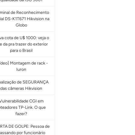
rminal de Reconhecimento
ial DS-K1T671 Hikvision na
Globo
a cota de U$ 1000: veja o
e da pra trazer do exterior
para o Brasil
ídeo] Montagem de rack -
Iuron
ualização de SEGURANÇA
das câmeras Hikvision
Vulnerabilidade CGI em
oteadores TP-Link. O que
fazer?
RTA DE GOLPE: Pessoa de
assando por funcionário