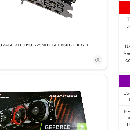
T
c
EO 24GB RTX3090 1725MHZ GDDR6X GIGABYTE
Nã
Re
co
Com
MA
e
p