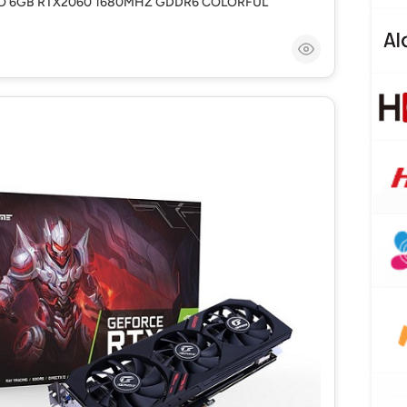
EO 6GB RTX2060 1680MHZ GDDR6 COLORFUL