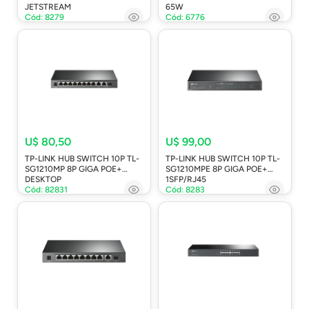
JETSTREAM
65W
Cód: 8279
Cód: 6776
U$ 80,50
U$ 99,00
TP-LINK HUB SWITCH 10P TL-
TP-LINK HUB SWITCH 10P TL-
SG1210MP 8P GIGA POE+
SG1210MPE 8P GIGA POE+
DESKTOP
1SFP/RJ45
Cód: 82831
Cód: 8283