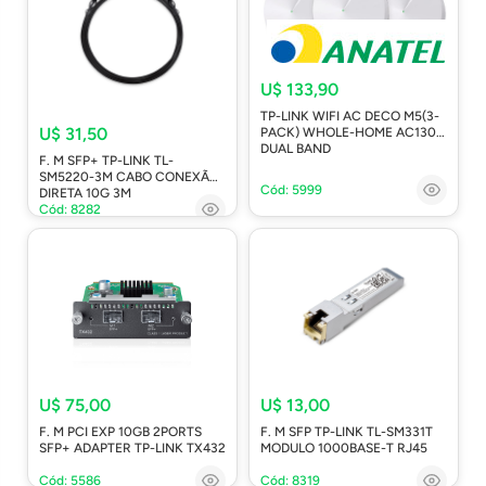
U$ 133,90
TP-LINK WIFI AC DECO M5(3-
U$ 31,50
PACK) WHOLE-HOME AC1300
DUAL BAND
F. M SFP+ TP-LINK TL-
SM5220-3M CABO CONEXÃO
Cód: 5999
DIRETA 10G 3M
Cód: 8282
U$ 75,00
U$ 13,00
F. M PCI EXP 10GB 2PORTS
F. M SFP TP-LINK TL-SM331T
SFP+ ADAPTER TP-LINK TX432
MODULO 1000BASE-T RJ45
Cód: 5586
Cód: 8319