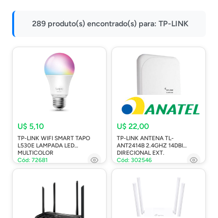
Impressoras
289 produto(s) encontrado(s) para:
TP-LINK
Onu Epon
Onu-Gpon-Gpon
Ont-Xpon
Huawei
Switch
Ubiquiti
Vga
U$ 5,10
U$ 22,00
TP-LINK WIFI SMART TAPO
TP-LINK ANTENA TL-
Voip
L530E LAMPADA LED
ANT2414B 2.4GHZ 14DBI
MULTICOLOR
DIRECIONAL EXT.
Ferramentas-Tools
Cód: 72681
Cód: 302546