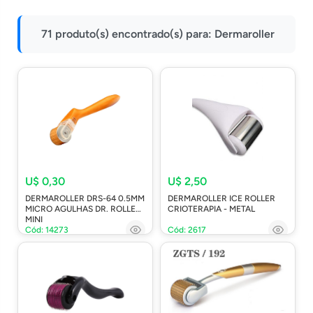
Impressoras
71 produto(s) encontrado(s) para:
Dermaroller
Onu Epon
Onu-Gpon-Gpon
Ont-Xpon
Huawei
Switch
Ubiquiti
Vga
U$ 0,30
U$ 2,50
DERMAROLLER DRS-64 0.5MM
DERMAROLLER ICE ROLLER
Voip
MICRO AGULHAS DR. ROLLER
CRIOTERAPIA - METAL
MINI
Ferramentas-Tools
Cód: 14273
Cód: 2617