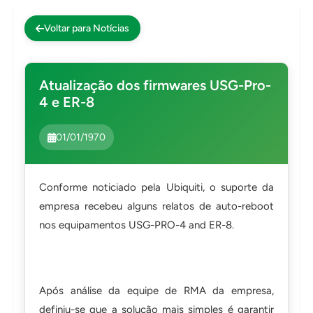
Impressoras
Voltar para Notícias
Onu Epon
Onu-Gpon-Gpon
Atualização dos firmwares USG-Pro-
Ont-Xpon
4 e ER-8
Huawei
Switch
01/01/1970
Ubiquiti
Vga
Conforme noticiado pela Ubiquiti, o suporte da
Voip
empresa recebeu alguns relatos de auto-reboot
nos equipamentos USG-PRO-4 and ER-8.
Ferramentas-Tools
Após análise da equipe de RMA da empresa,
definiu-se que a solução mais simples é garantir