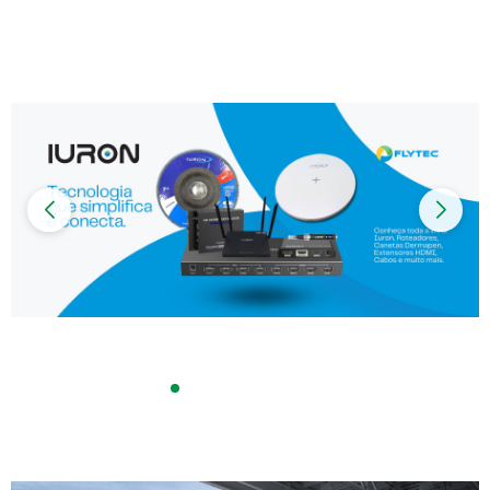
Impressoras
Onu Epon
Onu-Gpon-Gpon
Ont-Xpon
Huawei
Switch
Ubiquiti
Vga
Voip
Ferramentas-Tools