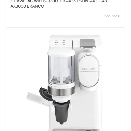
HUAWEI AC WIFI 6+ ROUTER AX3S PSDN-AX30-43
AX3000 BRANCO
Cód. 86531