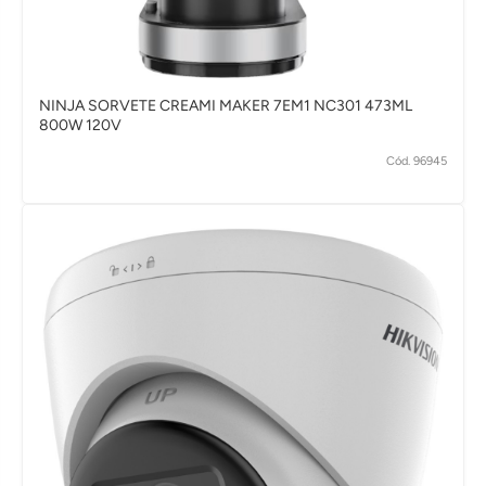
NINJA SORVETE CREAMI MAKER 7EM1 NC301 473ML
800W 120V
Cód. 96945