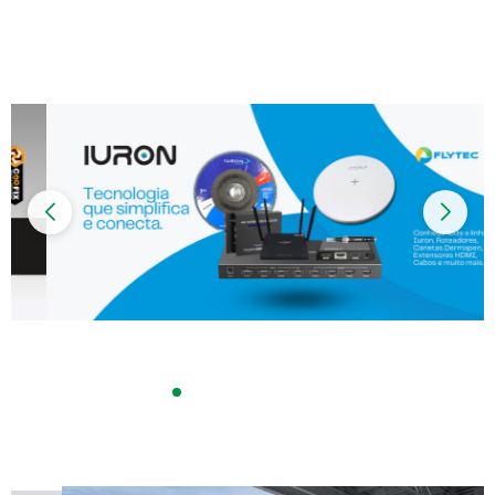
Impressoras
Onu Epon
Onu-Gpon-Gpon
Ont-Xpon
Huawei
Switch
Ubiquiti
Vga
Voip
Ferramentas-Tools