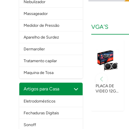
Nebulizador
Massageador
Medidor de Pressão
VGA'S
Aparelho de Surdez
Dermaroller
Tratamento capilar
Maquina de Tosa
PLACA DE
Artigos para Casa
VIDEO 12GB
RX6700 XT
Eletrodomésticos
16GBPS
GDDR6 MSI
MECH 2X
Fechaduras Digitais
REFUR
Sonoff