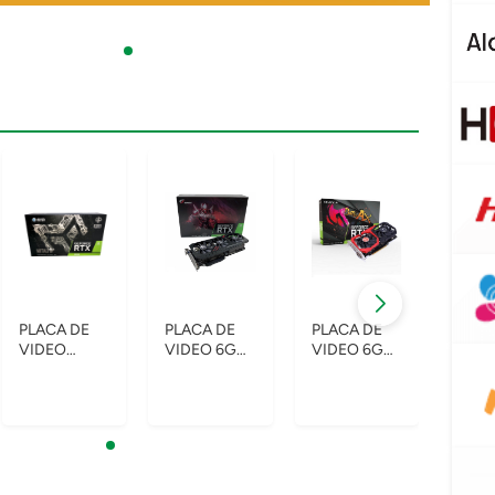
PLACA DE
PLACA DE
PLACA DE
PLAC
VIDEO
VIDEO 6GB
VIDEO 6GB
VIDE
24GB
RTX2060
RTX2060
GTX
RTX3090
1650MHZ
1680MHZ
160
1710MHZ
DDR6 GAME
GDDR6
GDD
GDDR6X
3*DP+HDM
COLORFUL
GEF
GALAX
REFUR**
PELA
METALTOP