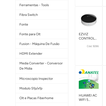
1500+C
Ferramentas - Tools
Fibra Switch
Fonte
Fonte para Olt
EZVIZ
CONTROLE
REMOTO
Fusion - Máquina De Fusão
Cód. 9286
SMART
INFRAVERMELH
HDMI Extender
CS-T33
Media Converter - Conversor
De Midia
Microscopio Inspector
Modulo Sfp/xfp
HUAWEI AC
Olt e Placas Fiberhome
WIFI 5
ROUTER