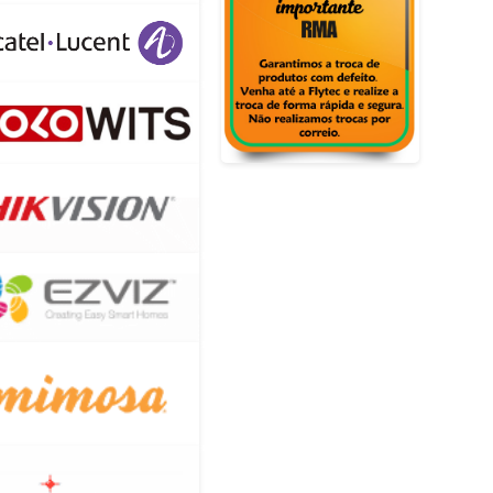
A DE
PLACA DE
PLACA DE
O 8GB
VIDEO 8GB
VIDEO 8GB
1080
GTX1080
RX6600
7MHZ
1607MHZ
2491MHZ
R5X
GDDR5X
GDDR6
ORCE
GEFORCE
RADEON
DN REF
PELADN REF
SAPPHIRE
PULS