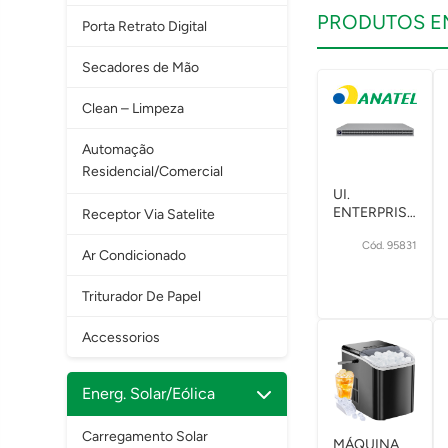
PRODUTOS 
Porta Retrato Digital
Secadores de Mão
Clean – Limpeza
Automação
Residencial/Comercial
UI.
ENTERPRISE
Receptor Via Satelite
UNIFI
Cód. 95831
SWITCH
Ar Condicionado
48P ECS-
AGGREGATION-
Triturador De Papel
BR
6*100/40G
Accessorios
Energ. Solar/Eólica
Carregamento Solar
MÁQUINA