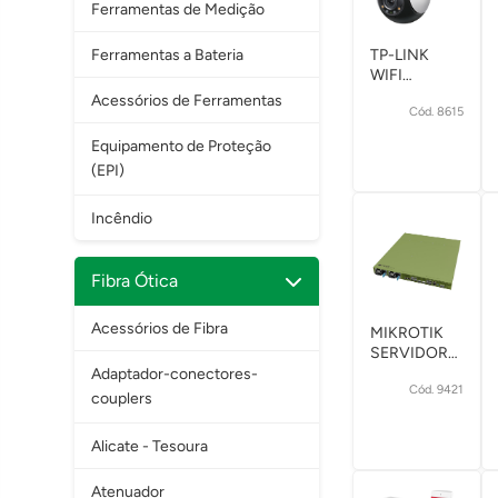
Ferramentas de Medição
Ferramentas a Bateria
TP-LINK
WIFI
CAMERA
Acessórios de Ferramentas
Cód. 8615
TAPO
C510W
Equipamento de Proteção
2.4GHZ
(EPI)
360° 2K 3MP
OUTDOOR
Incêndio
Fibra Ótica
Acessórios de Fibra
MIKROTIK
SERVIDOR
ROSE (RDS)
Adaptador-conectores-
Cód. 9421
RDS2216-
couplers
2XG-
4S+4XS-
Alicate - Tesoura
2XQ
2*100GB
Atenuador