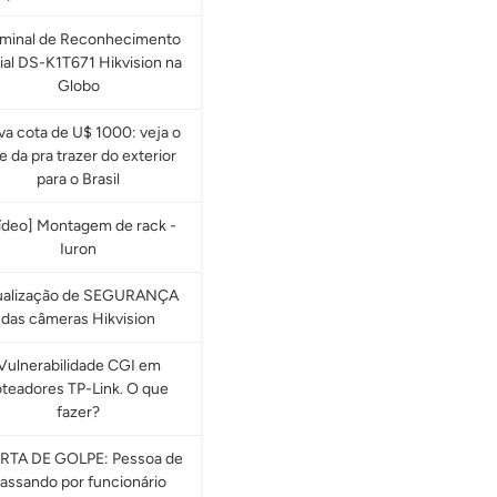
rminal de Reconhecimento
ial DS-K1T671 Hikvision na
Globo
a cota de U$ 1000: veja o
e da pra trazer do exterior
para o Brasil
ídeo] Montagem de rack -
Iuron
ualização de SEGURANÇA
das câmeras Hikvision
Vulnerabilidade CGI em
oteadores TP-Link. O que
fazer?
RTA DE GOLPE: Pessoa de
assando por funcionário