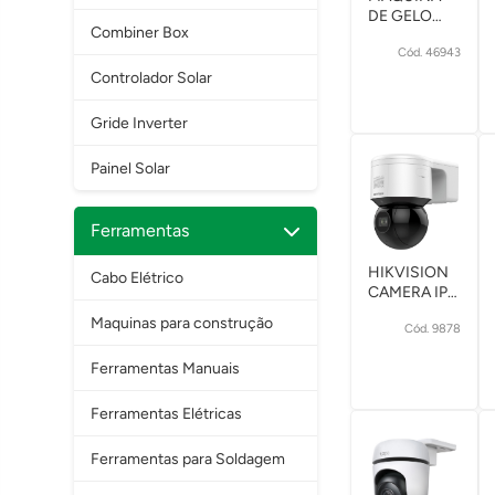
DE GELO
Combiner Box
PORTÁTIL
Cód. 46943
OLIXIS
C/ALÇA 1,5L
Controlador Solar
12KG 150W
110V
Gride Inverter
Painel Solar
Ferramentas
HIKVISION
Cabo Elétrico
CAMERA IP
DOME MINI
Maquinas para construção
Cód. 9878
DS-
2DE3A404IWG-
Ferramentas Manuais
E/W 2.8-
12MM
Ferramentas Elétricas
Ferramentas para Soldagem