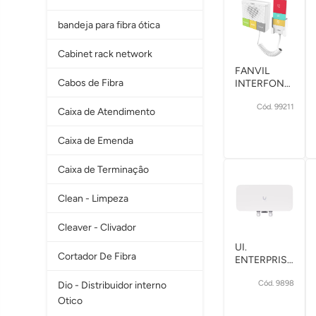
bandeja para fibra ótica
Cabinet rack network
FANVIL
Cabos de Fibra
INTERFONE
IP Y501W-Y
Cód. 99211
2 SIP
Caixa de Atendimento
(INTERCOMUNI
DE SAUDE
Caixa de Emenda
Caixa de Terminaçâo
Clean - Limpeza
Cleaver - Clivador
UI.
Cortador De Fibra
ENTERPRISE
UNIFI AP E7-
Cód. 9898
Dio - Distribuidor interno
AUDIENCE
WIFI7 10GB
Otico
IN-OUT