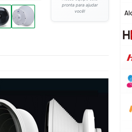
pronta para ajudar
você!