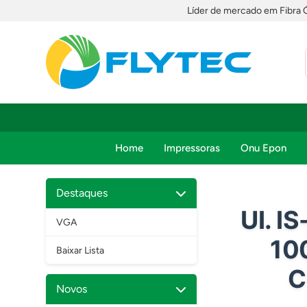
Líder de mercado em Fibra 
Home
Impressoras
Onu Epon
Destaques
UI. I
VGA
10
Baixar Lista
C
Novos