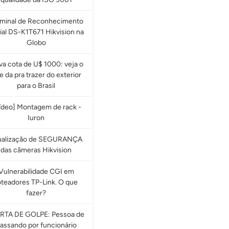
rminal de Reconhecimento
ial DS-K1T671 Hikvision na
Globo
a cota de U$ 1000: veja o
e da pra trazer do exterior
para o Brasil
ídeo] Montagem de rack -
Iuron
ualização de SEGURANÇA
das câmeras Hikvision
Vulnerabilidade CGI em
oteadores TP-Link. O que
fazer?
RTA DE GOLPE: Pessoa de
assando por funcionário