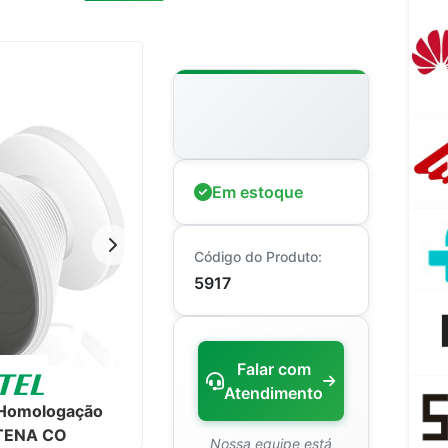
Em estoque
Código do Produto:
5917
Falar com
Atendimento
e Homologação
TENA CO
Nossa equipe está