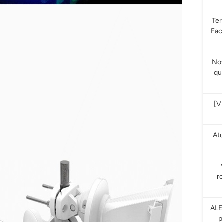
Te
Fac
Nov
qu
[V
At
r
ALE
p