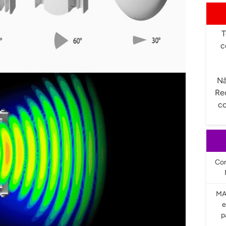
T
c
Nã
Re
co
Com
MA
e
p