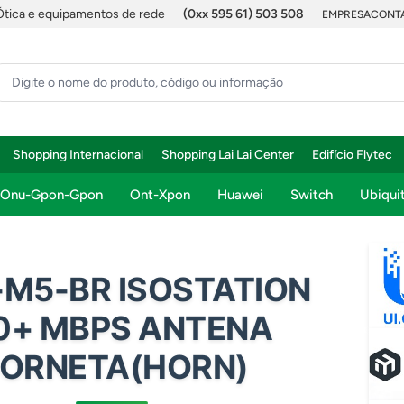
Ótica e equipamentos de rede
(0xx 595 61) 503 508
EMPRESA
CONTA
Shopping Internacional
Shopping Lai Lai Center
Edifício Flytec
Onu-Gpon-Gpon
Ont-Xpon
Huawei
Switch
Ubiquit
S-M5-BR ISOSTATION
0+ MBPS ANTENA
ORNETA(HORN)